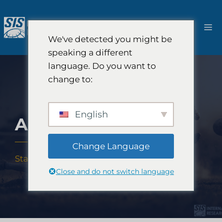
Zum
Inhalt
M
springen
We've detected you might be
speaking a different
language. Do you want to
change to:
English
AFRIKA
Change Language
Startseite
-
Afrika
Close and do not switch language