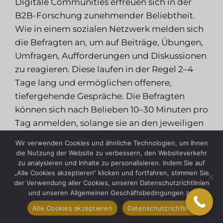
Digitale Communities erfreuen sich in der
B2B-Forschung zunehmender Beliebtheit.
Wie in einem sozialen Netzwerk melden sich
die Befragten an, um auf Beiträge, Übungen,
Umfragen, Aufforderungen und Diskussionen
zu reagieren. Diese laufen in der Regel 2–4
Tage lang und ermöglichen offenere,
tiefergehende Gespräche. Die Befragten
können sich nach Belieben 10–30 Minuten pro
Tag anmelden, solange sie an den jeweiligen
Studientagen teilnehmen. Ein weiterer Vorteil
Wir verwenden Cookies und ähnliche Technologien, um Ihnen
besteht darin, dass diese digitalen
die Nutzung der Website zu verbessern, den Websiteverkehr
Plattformen weitere Analysen mit
zu analysieren und Inhalte zu personalisieren. Indem Sie auf
„Alle Cookies akzeptieren“ klicken und fortfahren, stimmen Sie
erweiterten Textanalysen, automatisierten
der Verwendung aller Cookies, unseren Datenschutzrichtlinien
Transkripten und Benutzerstatistiken
und unseren Allgemeinen Geschäftsbedingungen zu.
ermöglichen, die den qualitativen
Alle Cookies akzeptieren
Datenschutzrichtlinie
Ergebnissen weitere Daten hinzufügen