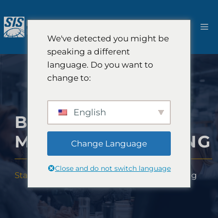
Zum
Inhalt
M
springen
We've detected you might be
speaking a different
language. Do you want to
change to:
English
B2B-
MARKTFORSCHUNG
Change Language
Close and do not switch language
Startseite
-
Lösungen
-
B2B-Marktforschung