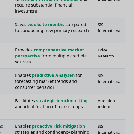
require substantial financial
investment
Saves
weeks to months
compared
SIS
to conducting new primary research
International
Provides
comprehensive market
Drive
perspective
from multiple credible
Research
sources
Enables
prädiktive Analysen
for
SIS
forecasting market trends and
International
consumer behavior
Facilitates
strategic benchmarking
Attention
and identification of market gaps
Insight
nd
Enables
proactive risk mitigation
SIS
e
strategies and contingency planning
International