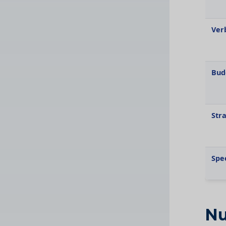
Ver
Bud
Str
Spe
Nu