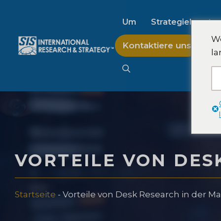
Zum
Inhalt
Um
Strategieberatu
springen
We
Kontaktiere uns
la
KI-Marktforschung
B2B-Marktforschun
Verbrauchermarktfo
VORTEILE VON DES
FinTech Forschung &
Startseite
-
Vorteile von Desk Research in der M
Lebensmittelproduk