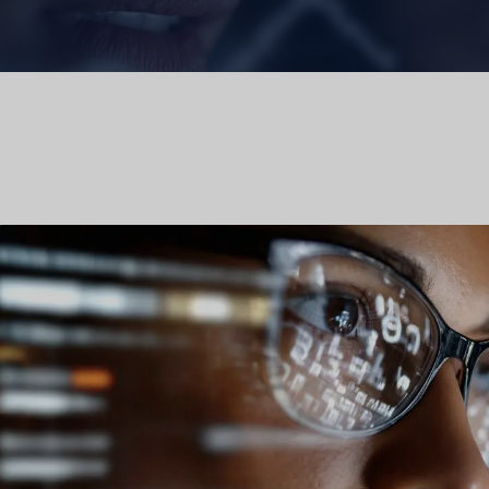
Geschmackstest
Marktforschung
orschung
Marktforschung für Reisen un
Tourismus