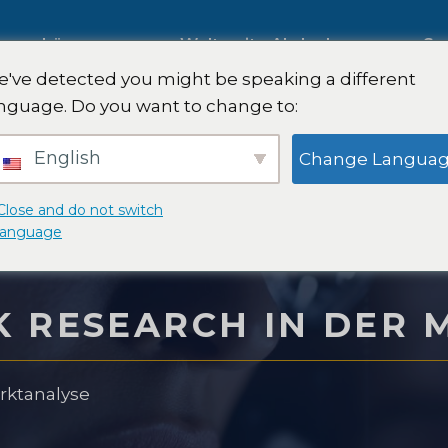
ng
Lösungen
Weltweite Abdeckung
Sa
've detected you might be speaking a different
nguage. Do you want to change to:
Internationale Marktforschung
English
Change Langua
g
Automobilmarktforschung
Close and do not switch
language
rschung
Qualitative & Quantitative
K RESEARCH IN DER
Forschung
 Strategie
arktanalyse
Strategieberatung
ttest