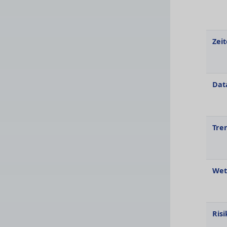
Zeit
Dat
Tre
Wet
Ris