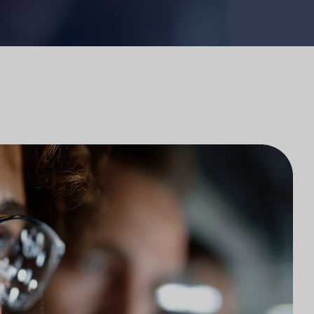
Wettbewerbsanalyse von
Anwaltskanzleien
Rechtsmarktforschung
d
Technologieintegration in
Anwaltskanzleien
Marktforschung für
Anwaltskanzleien