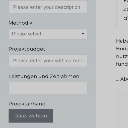
z
d
Methodik
Habe
Budg
Projektbudget
nutz
fund
Leistungen und Zeitrahmen
… Ab
Projektanhang
Datei wählen