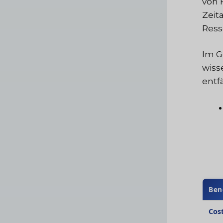
von 
Zeit
Ress
Im G
wiss
entf
Ben
Cost