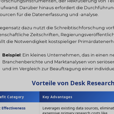
Forschungsinstrumenten, der Rekrutierung von Te
aufwand. Darüber hinaus erfordert die Durchführung
ourcen für die Datenerfassung und -analyse.
egensatz dazu nutzt die Schreibtischforschung vo
enschaftliche Zeitschriften, Regierungsveröffent
ällt die Notwendigkeit kostspieliger Primärdatene
Beispiel
: Ein kleines Unternehmen, das in einen 
Branchenberichte und Marktanalysen von seriösen
und im Vergleich zur Beauftragung einer individu
Vorteile von Desk Researc
efit Category
Key Advantages
 Effectiveness
Leverages existing data sources, elimina
expensive primary research costs like