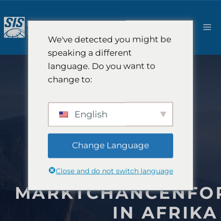
Zum
Inhalt
M
springen
We've detected you might be
speaking a different
language. Do you want to
change to:
English
Change Language
Close and do not switch language
MARKTCHANCENFO
IN AFRIKA