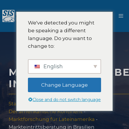
Zum
Inhalt
M
springen
We've detected you might
be speaking a different
language. Do you want to
change to:
English
MARKTEINTRITTSB
IN BRASILIEN
Change Language
Close and do not switch language
Startseite
-
Marktforschungsabdeckung
-
Der amerikanische Kontinent
-
Marktforschung für Lateinamerika
-
Markteintrittsberatung in Brasilien