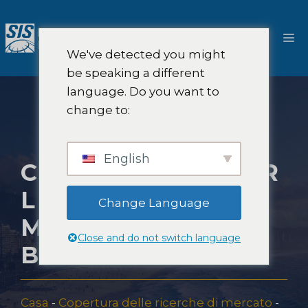
Salta
al
M
contenuto
We've detected you might
be speaking a different
language. Do you want to
change to:
English
CONSULENZA PER
L'INGRESSO NEL
Change Language
MERCATO IN
Close and do not switch language
BRASILE
Casa
-
Copertura delle ricerche di mercato
-