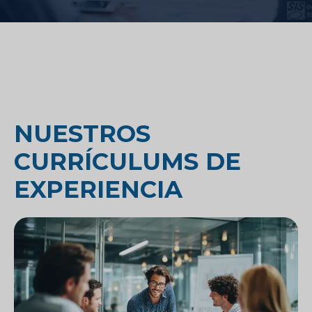
NUESTROS
CURRÍCULUMS DE
EXPERIENCIA