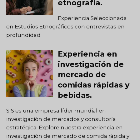
etnografía.
Experiencia Seleccionada
en Estudios Etnográficos con entrevistas en
profundidad.
Experiencia en
investigación de
mercado de
comidas rápidas y
bebidas.
SIS es una empresa líder mundial en
investigación de mercados y consultoría
estratégica. Explore nuestra experiencia en
investigación de mercado de comida rápida y