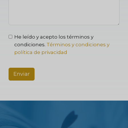
He leído y acepto los términos y
condiciones.
Términos y condiciones y
política de privacidad
Enviar