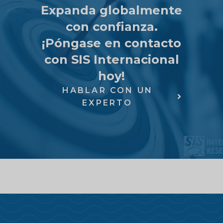
Expanda globalmente
con confianza.
¡Póngase en contacto
con SIS Internacional
hoy!
HABLAR CON UN
EXPERTO