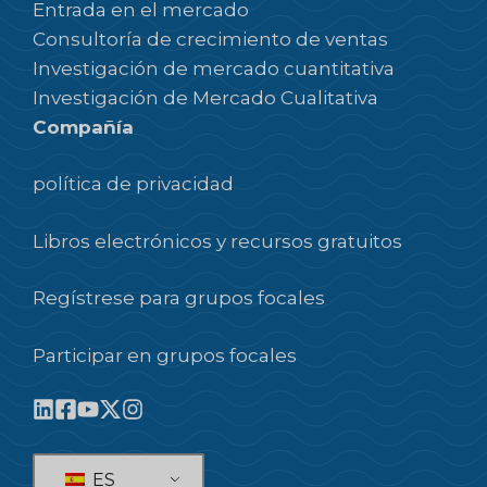
Entrada en el mercado
Consultoría de crecimiento de ventas
Investigación de mercado cuantitativa
Investigación de Mercado Cualitativa
Compañía
política de privacidad
Libros electrónicos y recursos gratuitos
Regístrese para grupos focales
Participar en grupos focales
ES