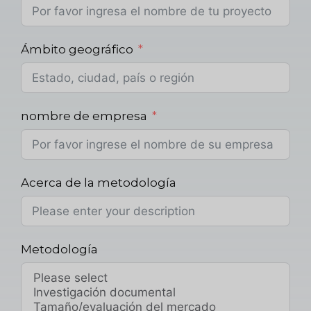
Ámbito geográfico
nombre de empresa
Acerca de la metodología
Metodología