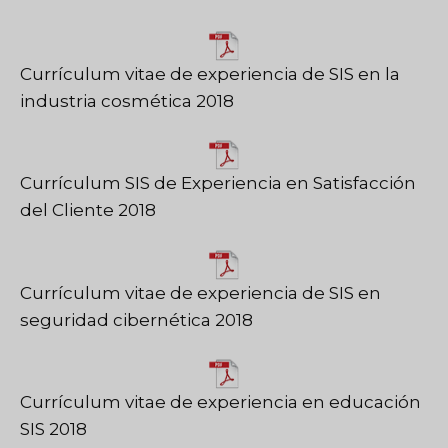
Currículum vitae de experiencia de SIS en la
industria cosmética 2018
Currículum SIS de Experiencia en Satisfacción
del Cliente 2018
Currículum vitae de experiencia de SIS en
seguridad cibernética 2018
Currículum vitae de experiencia en educación
SIS 2018