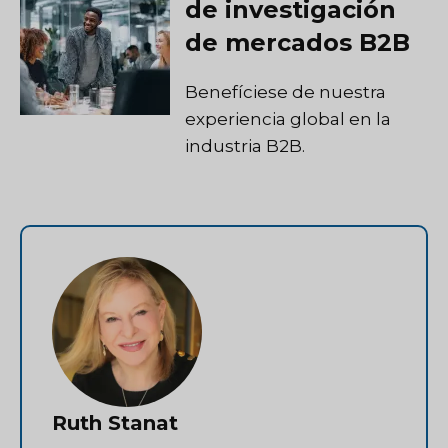
de investigación
de mercados B2B
Benefíciese de nuestra
experiencia global en la
industria B2B.
Ruth Stanat