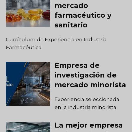
mercado
farmacéutico y
sanitario
Currículum de Experiencia en Industria
Farmacéutica
Empresa de
investigación de
mercado minorista
Experiencia seleccionada
en la industria minorista
La mejor empresa