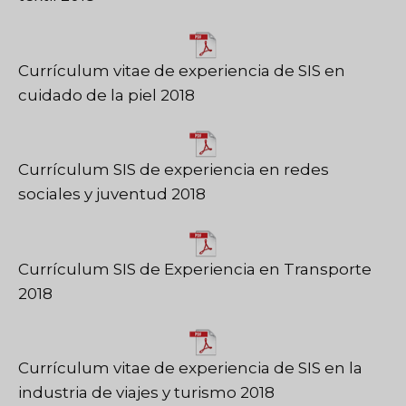
Currículum vitae de experiencia de SIS en
cuidado de la piel 2018
Currículum SIS de experiencia en redes
sociales y juventud 2018
Currículum SIS de Experiencia en Transporte
2018
Currículum vitae de experiencia de SIS en la
industria de viajes y turismo 2018