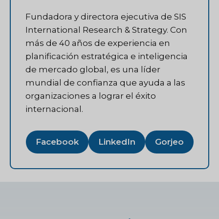
Fundadora y directora ejecutiva de SIS
International Research & Strategy. Con
más de 40 años de experiencia en
planificación estratégica e inteligencia
de mercado global, es una líder
mundial de confianza que ayuda a las
organizaciones a lograr el éxito
internacional.
Facebook
LinkedIn
Gorjeo