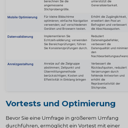
berechnen Sie die
unterstützt die
angemessene
Generalisierbarkeit.
Stichprobengröße.
Für kleine Bildschirme
Erhöht die Zugänglichkeit,
Mobile Optimierung
optimieren; einfache Navigation
erweitert den Pool an
verwenden; auf verschiedenen
Befragten und verbessert
Geräten und Browsern testen.
die Abschlussquoten.
Implementieren Sie
Reduziert
Datenvalidierung
Echtzeitvalidierung; verwenden
Dateneingabefehler,
Sie Bereichsprüfungen; führen
verbessert die
Sie Konsistenzprüfungen durch.
Datenqualität und minimier
den
Nachbearbeitungsaufwand
Anreize auf die Zielgruppe
Verbessert die
Anreizgestaltung
abstimmen; Zeitpunkt und
Rücklaufquoten, reduziert
Übermittlungsmethode
Verzerrungen durch
berücksichtigen; Kosten und
fehlende Antworten und
Effektivität in Einklang bringen
erhöht die
Repräsentativität der
Stichprobe.
Vortests und Optimierung
Bevor Sie eine Umfrage in größerem Umfang
durchführen, ermöglicht ein Vortest mit einer