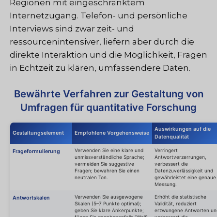
Regionen mit eingeschränktem
Internetzugang. Telefon- und persönliche
Interviews sind zwar zeit- und
ressourcenintensiver, liefern aber durch die
direkte Interaktion und die Möglichkeit, Fragen
in Echtzeit zu klären, umfassendere Daten.
Bewährte Verfahren zur Gestaltung von
Umfragen für quantitative Forschung
Auswirkungen auf die
Gestaltungselement
Empfohlene Vorgehensweise
Datenqualität
Verwenden Sie eine klare und
Verringert
Frageformulierung
unmissverständliche Sprache;
Antwortverzerrungen,
vermeiden Sie suggestive
verbessert die
Fragen; bewahren Sie einen
Datenzuverlässigkeit und
neutralen Ton.
gewährleistet eine genaue
Messung.
Verwenden Sie ausgewogene
Erhöht die statistische
Antwortskalen
Skalen (5–7 Punkte optimal);
Validität, reduziert
geben Sie klare Ankerpunkte;
erzwungene Antworten un
fügen Sie gegebenenfalls “Weiß
verbessert die