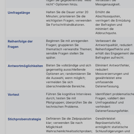
nicht”-Optionen hinzu.
Messgenauigkeit.
Halten Sie die Dauer unter 20
Erhöht die
Umfragelänge
Minuten; priorisieren Sie die
Abschlussquoten,
wichtigsten Fragen; verwenden
verringert die Ermüdung
Sie Fortschrittsindikatoren.
der Befragten und
minimiert die
Abbruchquote.
Beginnen Sie mit anregenden
Verbessert die
Reihenfolge der
Fragen; gruppieren Sie
Antwortqualität, reduziert
Fragen
thematisch verwandte Themen;
Reihenfolgeeffekte und
sensible Fragen stellen Sie
erhält das Engagement de
später.
Befragten aufrecht.
Bieten Sie vollständige und sich
Eliminiert Antwortfehler,
Antwortmöglichkeiten
gegenseitig ausschließende
reduziert
Optionen an; randomisieren Sie
Messverzerrungen und
die Auswahl, wenn möglich;
gewährleistet eine
vermeiden Sie sich
umfassende
überschneidende Bereiche.
Datenerfassung.
Führen Sie kognitive Interviews
Identifiziert problematisch
Vortest
durch; testen Sie mit
Fragen, validiert den
Pilotgruppen; überprüfen Sie die
Umfrageablauf und
technischen Probleme.
verhindert
Datenerfassungsfehler.
Definieren Sie die Zielpopulation
Gewährleistet
Stichprobenstrategie
klar; verwenden Sie nach
Repräsentativität,
Möglichkeit
ermöglicht statistische
Wahrscheinlichkeitsstichproben;
Schlussfolgerungen und