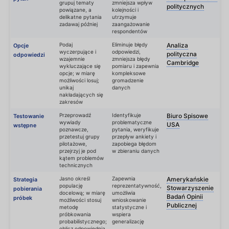
grupuj tematy
zmniejsza wpływ
politycznych
powiązane, a
kolejności i
delikatne pytania
utrzymuje
zadawaj później
zaangażowanie
respondentów
Podaj
Eliminuje błędy
Analiza
Opcje
wyczerpujące i
odpowiedzi,
polityczna
odpowiedzi
wzajemnie
zmniejsza błędy
Cambridge
wykluczające się
pomiaru i zapewnia
opcje; w miarę
kompleksowe
możliwości losuj;
gromadzenie
unikaj
danych
nakładających się
zakresów
Przeprowadź
Identyfikuje
Biuro Spisowe
Testowanie
wywiady
problematyczne
USA
wstępne
poznawcze,
pytania, weryfikuje
przetestuj grupy
przepływ ankiety i
pilotażowe,
zapobiega błędom
przejrzyj je pod
w zbieraniu danych
kątem problemów
technicznych
Jasno określ
Zapewnia
Amerykańskie
Strategia
populację
reprezentatywność,
Stowarzyszenie
pobierania
docelową; w miarę
umożliwia
Badań Opinii
próbek
możliwości stosuj
wnioskowanie
Publicznej
metodę
statystyczne i
próbkowania
wspiera
probabilistycznego;
generalizację
oblicz odpowiednią