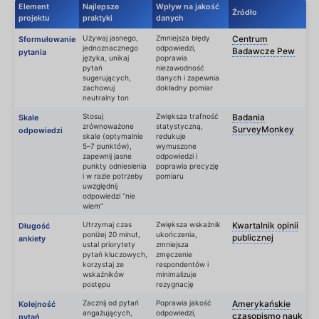
Element
Najlepsze
Wpływ na jakość
Źródło
projektu
praktyki
danych
Używaj jasnego,
Zmniejsza błędy
Centrum
Sformułowanie
jednoznacznego
odpowiedzi,
Badawcze Pew
pytania
języka, unikaj
poprawia
pytań
niezawodność
sugerujących,
danych i zapewnia
zachowuj
dokładny pomiar
neutralny ton
Stosuj
Zwiększa trafność
Badania
Skale
zrównoważone
statystyczną,
SurveyMonkey
odpowiedzi
skale (optymalnie
redukuje
5–7 punktów),
wymuszone
zapewnij jasne
odpowiedzi i
punkty odniesienia
poprawia precyzję
i w razie potrzeby
pomiaru
uwzględnij
odpowiedzi “nie
wiem”
Utrzymaj czas
Zwiększa wskaźnik
Kwartalnik opinii
Długość
poniżej 20 minut,
ukończenia,
publicznej
ankiety
ustal priorytety
zmniejsza
pytań kluczowych,
zmęczenie
korzystaj ze
respondentów i
wskaźników
minimalizuje
postępu
rezygnację
Zacznij od pytań
Poprawia jakość
Amerykańskie
Kolejność
angażujących,
odpowiedzi,
czasopismo nauk
pytań