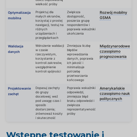
wielkość próby
Projektuj dla
Zwiększa
Rozwój mobilny
Optymalizacja
małych ekranów,
dostępność,
GSMA
mobilna
korzystaj z prostej
poszerza grupę
nawigacji, testuj na
respondentów i
różnych
poprawia wskaźniki
urządzeniach i
ukończenia
przeglądarkach
Wdrożenie walidacji
Zmniejsza liczbę
Międzynarodowe
Walidacja
w czasie
błędów
czasopismo
danych
rzeczywistym,
wprowadzania
prognozowania
korzystanie z
danych, poprawia
kontroli zakresów,
ich jakość i
uwzględnienie
minimalizuje
kontroli spójności
potrzebę
przetwarzania
końcowego
Dopasuj zachęty
Poprawia wskaźniki
Amerykańskie
Projektowanie
do grupy
odpowiedzi,
czasopismo nauk
zachęt
docelowej; weź
zmniejsza błąd
politycznych
pod uwagę czas i
braku odpowiedzi i
sposób
zwiększa
dostarczenia;
reprezentatywność
zrównoważ koszty
próby
i skuteczność
Wstępne testowanie i