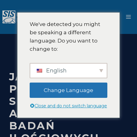
Przejdź
do
M
treści
We've detected you might
be speaking a different
language. Do you want to
change to:
English
JAK
PROJEKTOWAĆ
Change Language
SKUTECZNE
Close and do not switch language
ANKIETY DO
BADAŃ