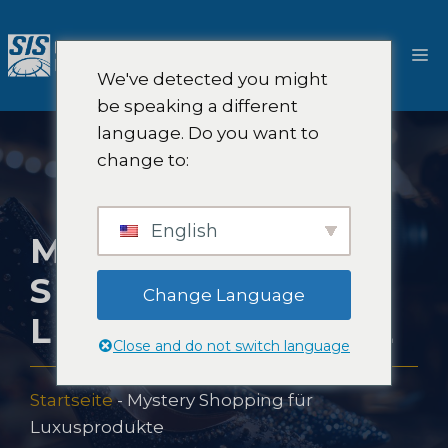
Zum
Inhalt
M
springen
We've detected you might
be speaking a different
language. Do you want to
change to:
English
MYSTERY
SHOPPING FÜR
Change Language
LUXUSPRODUKTE
Close and do not switch language
Startseite
-
Mystery Shopping für
Luxusprodukte