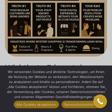
Wichtigste Erkenntnisse:
Wir verwenden Cookies und ähnliche Technologien, um Ihnen
Mystery Shopping für
die Nutzung der Website zu verbessern, den Websiteverkehr
zu analysieren und Inhalte zu personalisieren. Indem Sie auf
Luxusprodukte
„Alle Cookies akzeptieren“ klicken und fortfahren, stimmen Sie
der Verwendung aller Cookies, unseren Datenschutzrichtlinien
und unseren Allgemeinen Geschäftsbedingungen zu.
✅
Ihre Mitarbeiter im Luxussegment
verbringen durchschnittlich 67 Sekunden
Alle Cookies akzeptieren
Datenschutzrichtlinie
weniger mit Kunden, die nicht in erkennbaren