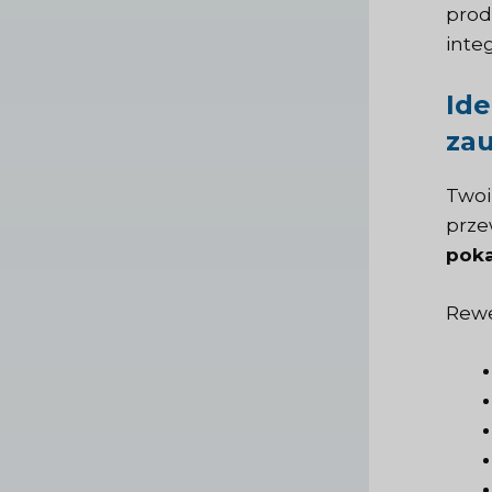
prod
inte
Ide
za
Twoi
prze
poka
Rewe