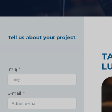
Badania rynku opie
Tell us about your project
Badania rynku prz
T
L
Imię
E-mail