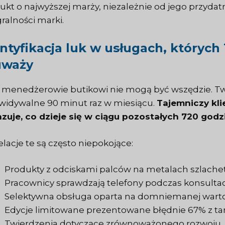
ukt o najwyższej marży, niezależnie od jego przydat
gralności marki.
ntyfikacja luk w usługach, których
uważy
 menedżerowie butikowi nie mogą być wszędzie. Two
widywalne 90 minut raz w miesiącu.
Tajemniczy kl
zuje, co dzieje się w ciągu pozostałych 720 godzi
lacje te są często niepokojące:
Produkty z odciskami palców na metalach szlach
Pracownicy sprawdzają telefony podczas konsultacj
Selektywna obsługa oparta na domniemanej wartoś
Edycje limitowane prezentowane błędnie 67% z t
Twierdzenia dotyczące zrównoważonego rozwoju, k