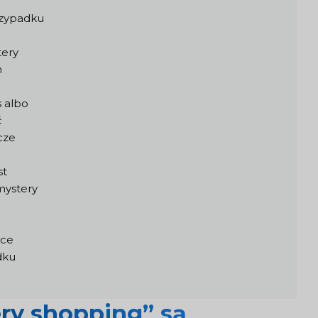
rzypadku
tery
m
s albo
ć
cze
st
mystery
ące
dku
ry shopping” są