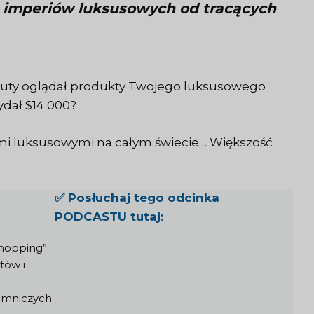
h imperiów luksusowych od tracących
minuty oglądał produkty Twojego luksusowego
ydał $14 000?
ami luksusowymi na całym świecie… Większość
✅ Posłuchaj tego odcinka
PODCASTU tutaj:
shopping”
tów i
emniczych