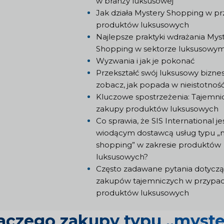
w branży luksusowej
Jak działa Mystery Shopping w p
produktów luksusowych
Najlepsze praktyki wdrażania Mys
Shopping w sektorze luksusowy
Wyzwania i jak je pokonać
Przekształć swój luksusowy bizne
zobacz, jak popada w nieistotnoś
Kluczowe spostrzeżenia: Tajemni
zakupy produktów luksusowych
Co sprawia, że SIS International je
wiodącym dostawcą usług typu „
shopping” w zakresie produktów
luksusowych?
Często zadawane pytania dotycz
zakupów tajemniczych w przypa
produktów luksusowych
aczego zakupy typu „myste