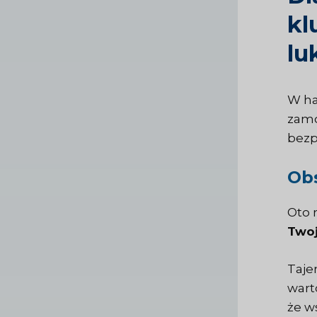
kl
lu
W ha
zamo
bezp
Obs
Oto 
Twoj
Taje
wart
że w