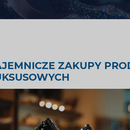
ki zdrowotnej
Badania oceny rynku
emysłowego
Badania rynku podróży i turyst
AJEMNICZE ZAKUPY PR
UKSUSOWYCH