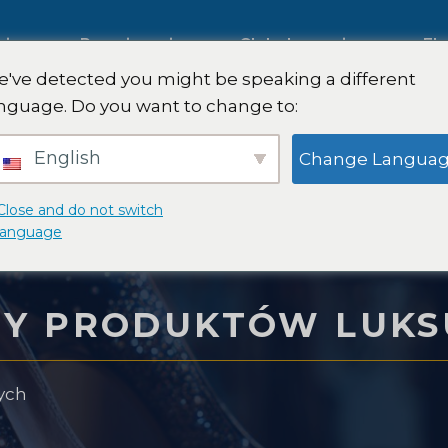
giczne
Rozwiązania
Globalny zasięg
Ek
've detected you might be speaking a different
nguage. Do you want to change to:
Międzynarodowe badania ryn
English
Change Langua
Badania rynku motoryzacyjne
Close and do not switch
language
sumenckiego
Badania jakościowe i ilościow
PY PRODUKTÓW LUK
 FinTech
Doradztwo strategiczne
ych
żywczego
Testowanie smaku