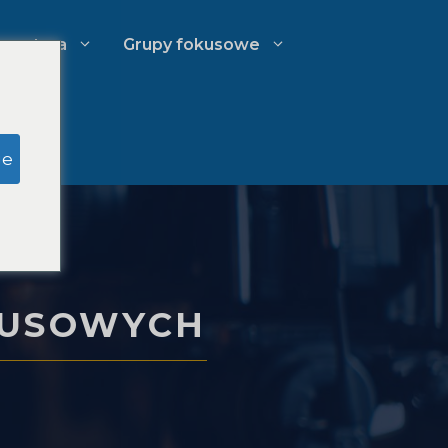
spertyza
Grupy fokusowe
ku
Badania pozorowane ławy
ge
przysięgłych
go
Zarządzanie wydatkami kancelarii
e
prawnej
SUSOWYCH
Strategie rozwoju kancelarii
prawnych