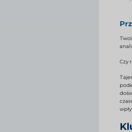
Prz
Twoi
anal
Czy 
Taje
pode
dośw
czas
wpły
Kl