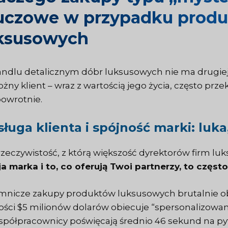
uczowe w przypadku produ
ksusowych
ndlu detalicznym dóbr luksusowych nie ma drugiej 
żny klient – wraz z wartością jego życia, często prze
owrotnie.
ługa klienta i spójność marki: luka
rzeczywistość, z którą większość dyrektorów firm lu
a marka i to, co oferują Twoi partnerzy, to często
mnicze zakupy produktów luksusowych brutalnie ob
ości $5 milionów dolarów obiecuje “spersonalizowan
spółpracownicy poświęcają średnio 46 sekund na pyt