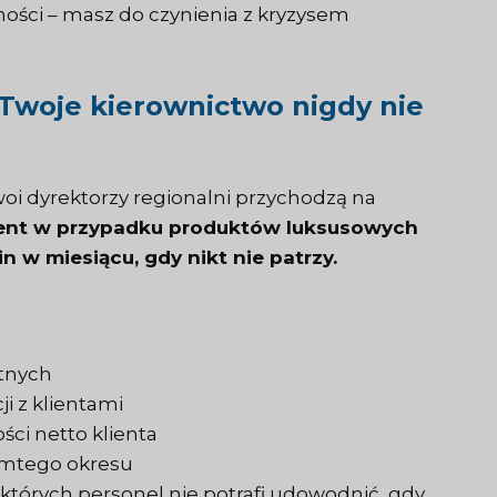
ności – masz do czynienia z kryzysem
 Twoje kierownictwo nigdy nie
i dyrektorzy regionalni przychodzą na
ient
w przypadku produktów luksusowych
n w miesiącu, gdy nikt nie patrzy.
etnych
i z klientami
ci netto klienta
amtego okresu
tórych personel nie potrafi udowodnić, gdy