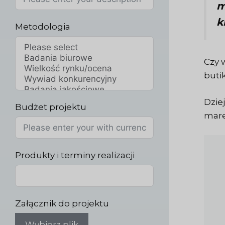
m
k
Metodologia
Czy 
buti
Dzie
Budżet projektu
mare
Produkty i terminy realizacji
Załącznik do projektu
Wybierz plik