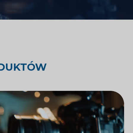
Analiza konkurencji kancelarii
prawnych
yki
Badania rynku prawnego
ODUKTÓW
Integracja technologii kancelarii
prawnych
Badania rynku kancelarii prawnych