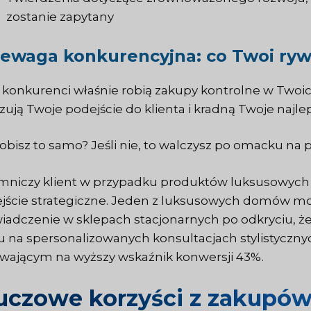
zostanie zapytany
ewaga konkurencyjna: co Twoi rywa
 konkurenci właśnie robią zakupy kontrolne w Twoi
izują Twoje podejście do klienta i kradną Twoje najlep
robisz to samo? Jeśli nie, to walczysz po omacku na 
mniczy klient w przypadku produktów luksusowych d
jście strategiczne. Jeden z luksusowych domów mo
iadczenie w sklepach stacjonarnych po odkryciu, że
u na spersonalizowanych konsultacjach stylistyczn
wającym na wyższy wskaźnik konwersji 43%.
uczowe korzyści z zakupów