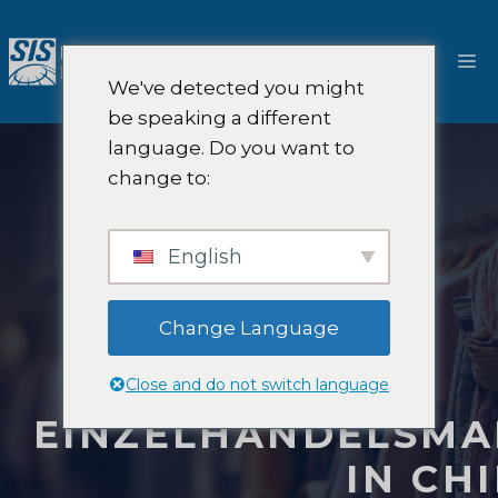
Zum
Inhalt
M
springen
We've detected you might
be speaking a different
language. Do you want to
change to:
English
Change Language
Close and do not switch language
EINZELHANDELSM
IN CH