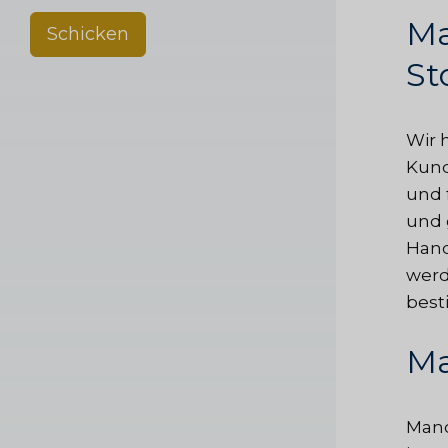
Ma
Schicken
St
Wir 
Kund
und 
und g
Hand
werd
best
Ma
Manc