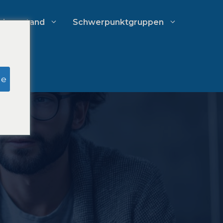
chverstand
Schwerpunktgruppen
Recherche zu Schein-Jurys
ge
Ausgabenmanagement von
Anwaltskanzleien
Wachstumsstrategien für
Anwaltskanzleien
g