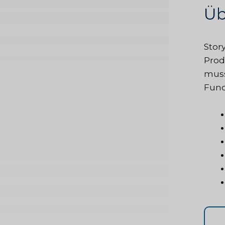
Üb
Stor
Prod
muss
Fund