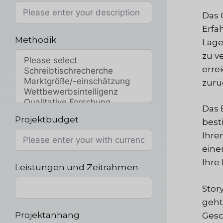
Das 
Erfa
Methodik
Lage
zu v
erre
zurü
Das 
Projektbudget
best
Ihre
eine
Ihre
Leistungen und Zeitrahmen
Stor
geht
Projektanhang
Gesc