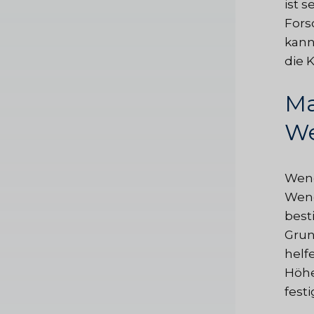
ist 
Fors
kann
die 
Ma
We
Wend
Wend
best
Grun
helf
Höhe
fest