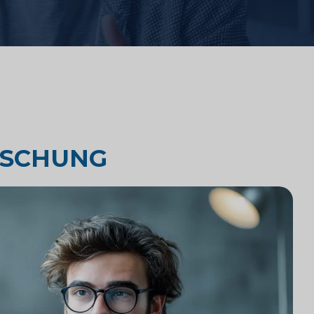
Wettbewerbsanalyse von
Anwaltskanzleien
Rechtsmarktforschung
d
RSCHUNG
Technologieintegration in
Anwaltskanzleien
Marktforschung für
Anwaltskanzleien