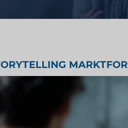
Geschmackstest
Marktforschung
orschung
Marktforschung für Reisen un
TORYTELLING MARKTFO
Tourismus