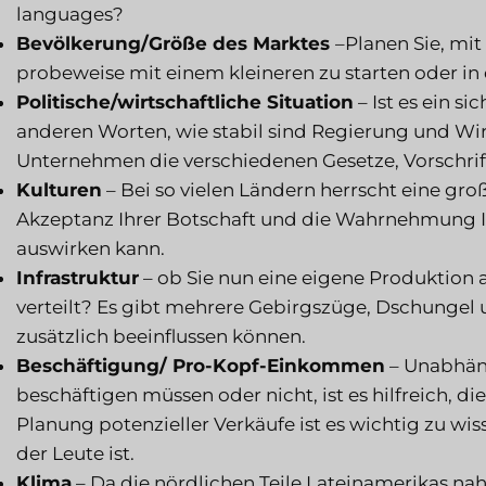
languages?
Bevölkerung/Größe des Marktes
–Planen Sie, mi
probeweise mit einem kleineren zu starten oder i
Politische/wirtschaftliche Situation
– Ist es ein s
anderen Worten, wie stabil sind Regierung und Wir
Unternehmen die verschiedenen Gesetze, Vorschrift
Kulturen
– Bei so vielen Ländern herrscht eine große 
Akzeptanz Ihrer Botschaft und die Wahrnehmung Ih
auswirken kann.
Infrastruktur
– ob Sie nun eine eigene Produktion 
verteilt? Es gibt mehrere Gebirgszüge, Dschungel 
zusätzlich beeinflussen können.
Beschäftigung/ Pro-Kopf-Einkommen
– Unabhäng
beschäftigen müssen oder nicht, ist es hilfreich, die
Planung potenzieller Verkäufe ist es wichtig zu w
der Leute ist.
Klima
– Da die nördlichen Teile Lateinamerikas na