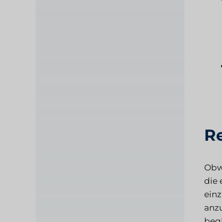
Re
Obwo
die 
einz
anzu
begl