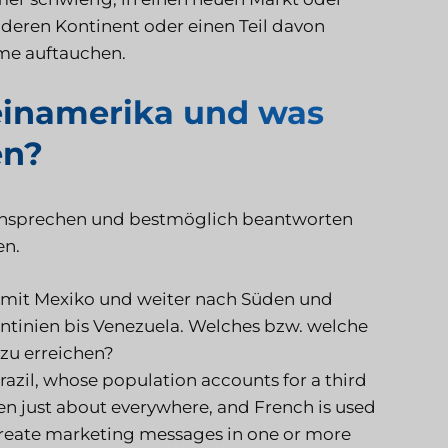
nderen Kontinent oder einen Teil davon
me auftauchen.
teinamerika und was
en?
ie ansprechen und bestmöglich beantworten
en.
d mit Mexiko und weiter nach Süden und
ntinien bis Venezuela. Welches bzw. welche
 zu erreichen?
Brazil, whose population accounts for a third
ken just about everywhere, and French is used
o create marketing messages in one or more