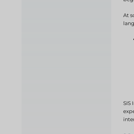
At s
lang
SIS 
expe
inte