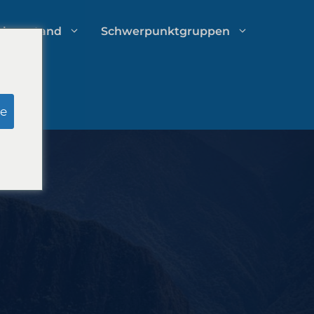
chverstand
Schwerpunktgruppen
Recherche zu Schein-Jurys
e
Ausgabenmanagement von
Anwaltskanzleien
Wachstumsstrategien für
Anwaltskanzleien