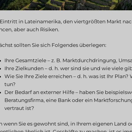
Eintritt in Lateinamerika, den viertgrößten Markt n
cen, aber auch Risiken.
chst sollten Sie sich Folgendes überlegen:
Ihre Gesamtziele – z. B. Marktdurchdringung, Ums
Ihre Zielkunden – d. h. wer sind sie und wie viele gi
Wie Sie Ihre Ziele erreichen – d. h. was ist Ihr Pla
tun?
Der Bedarf an externer Hilfe – haben Sie beispielsw
Beratungsfirma, eine Bank oder ein Marktforschu
vertraut ist?
 wenn Sie es gewohnt sind, in Ihrem eigenen Land o
ntlichen ähnlich ist, Geschäfte zu machen, ist es im