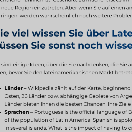
 neue Region einzutreten. Aber wenn Sie auf einen a
dringen, werden wahrscheinlich noch weitere Proble
e viel wissen Sie über La
üssen Sie sonst noch wiss
 sind einige Ideen, über die Sie nachdenken, die S
ten, bevor Sie den lateinamerikanischen Markt betret
Länder
– Wikipedia zählt auf der Karte, beginnen
Osten, 26 Länder bzw. abhängige Gebiete von Arge
Länder bieten Ihnen die besten Chancen, Ihre Ziele
Sprachen
– Portuguese is the official language of 
of the population of Latin America; Spanish is spo
in several islands. What is the impact of having t