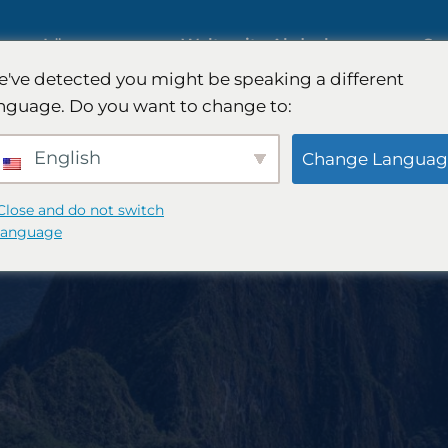
ng
Lösungen
Weltweite Abdeckung
Sa
've detected you might be speaking a different
nguage. Do you want to change to:
Internationale Marktforschung
English
Change Languag
Automobilmarktforschung
Close and do not switch
language
rschung
Qualitative & Quantitative
Forschung
Strategie
Strategieberatung
test