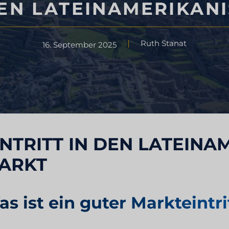
 DEN LATEINAMERIKAN
Geschmackstest
Ruth Stanat
16. September 2025
Marktforschung
rschung
Marktforschung für Reisen und
Tourismus
INTRITT IN DEN LATEIN
ARKT
s ist ein guter Markteintr