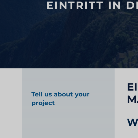
EINTRITT IN
Marktforschung im
Gesundheitswesen
Industrielle Marktfo
E
Tell us about your
M
project
Wa