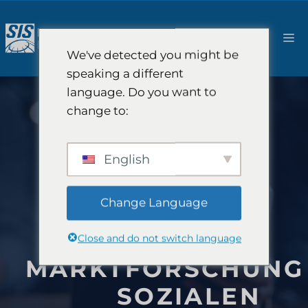
Zum
Inhalt
M
springen
We've detected you might be
speaking a different
language. Do you want to
change to:
English
Change Language
Close and do not switch language
MARKTFORSCHUNG
SOZIALEN