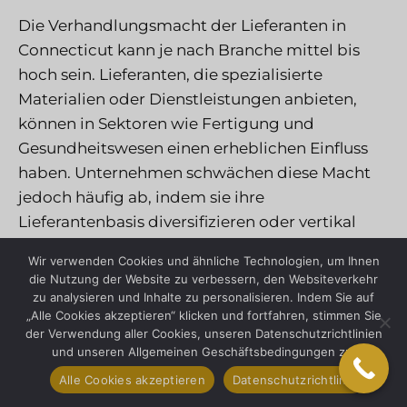
Die Verhandlungsmacht der Lieferanten in
Connecticut kann je nach Branche mittel bis
hoch sein. Lieferanten, die spezialisierte
Materialien oder Dienstleistungen anbieten,
können in Sektoren wie Fertigung und
Gesundheitswesen einen erheblichen Einfluss
haben. Unternehmen schwächen diese Macht
jedoch häufig ab, indem sie ihre
Lieferantenbasis diversifizieren oder vertikal
integrieren.
Wir verwenden Cookies und ähnliche Technologien, um Ihnen
die Nutzung der Website zu verbessern, den Websiteverkehr
Verhandlungsmacht der Käufer
zu analysieren und Inhalte zu personalisieren. Indem Sie auf
„Alle Cookies akzeptieren“ klicken und fortfahren, stimmen Sie
der Verwendung aller Cookies, unseren Datenschutzrichtlinien
Käufer in Connecticut verfügen oft über eine
und unseren Allgemeinen Geschäftsbedingungen zu.
beträchtliche Verhandlungsmacht,
Alle Cookies akzeptieren
Datenschutzrichtlinie
insbesondere in wettbewerbsintensiven