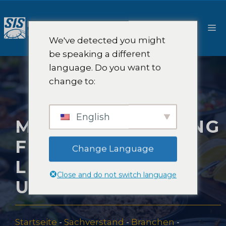
Zum
Inhalt
M
springen
We've detected you might
be speaking a different
language. Do you want to
change to:
English
MARKTFORSCHUNG
FÜR GESUNDE
Change Language
LEBENSMITTEL
Close and do not switch language
UND GETRÄNKE
Startseite
-
Sachverstand
-
Branchen
-