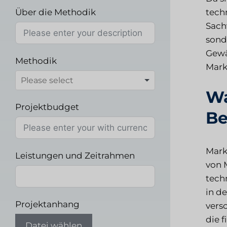
Über die Methodik
techn
Sach
sond
Gewä
Methodik
Mark
Wa
Projektbudget
Be
Mark
Leistungen und Zeitrahmen
von 
tech
in d
Projektanhang
vers
die 
Datei wählen