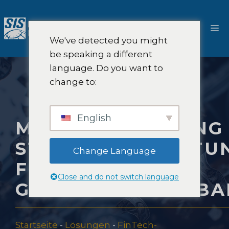
Zum
Inhalt
M
springen
We've detected you might
be speaking a different
language. Do you want to
change to:
English
MARKTFORSCHUNG
STRATEGIEBERATU
Change Language
FÜR
Close and do not switch language
GEMEINSCHAFTSB
Startseite
-
Lösungen
-
FinTech-