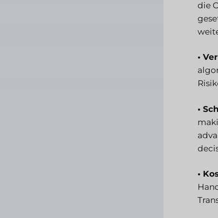
die 
gese
weite
• Ve
algo
Risi
• Sc
maki
adva
deci
• Ko
Hand
Tran