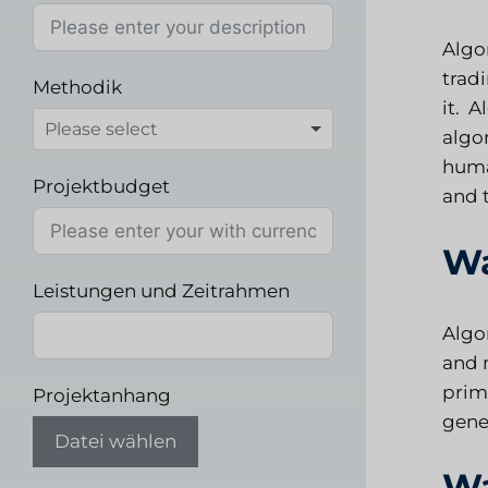
Algo
trad
Methodik
it. 
algo
human
Projektbudget
and 
Wa
Leistungen und Zeitrahmen
Algo
and 
prima
Projektanhang
gene
Datei wählen
Wa