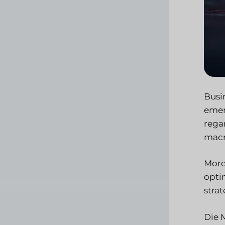
Busi
emer
rega
macr
More
optim
strat
Die 