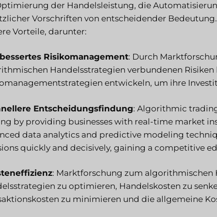
Optimierung der Handelsleistung, die Automatisieru
tzlicher Vorschriften von entscheidender Bedeutung.
re Vorteile, darunter:
rbessertes Risikomanagement
: Durch Marktforsch
rithmischen Handelsstrategien verbundenen Risiken
komanagementstrategien entwickeln, um ihre Investit
hnellere Entscheidungsfindung
: Algorithmic trading
ng by providing businesses with real-time market ins
nced data analytics and predictive modeling techn
sions quickly and decisively, gaining a competitive e
steneffizienz
: Marktforschung zum algorithmischen H
elsstrategien zu optimieren, Handelskosten zu senken
saktionskosten zu minimieren und die allgemeine Kos