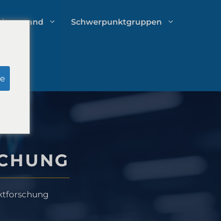
chverstand
Schwerpunktgruppen
Recherche zu Schein-Jurys
e
Ausgabenmanagement von
Anwaltskanzleien
SCHUNG
Wachstumsstrategien für
Anwaltskanzleien
ktforschung