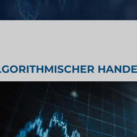
Geschmackstest
Marktforschung
rschung
Marktforschung für Reisen und
LGORITHMISCHER HAND
Tourismus