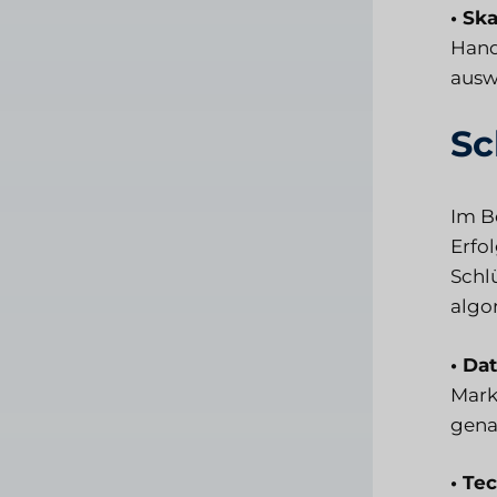
• Ska
Hand
ausw
Sc
Im B
Erfo
Schl
algo
• Da
Mark
gena
• Te