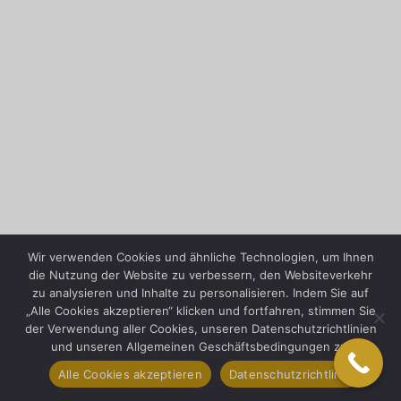
Wir verwenden Cookies und ähnliche Technologien, um Ihnen
die Nutzung der Website zu verbessern, den Websiteverkehr
zu analysieren und Inhalte zu personalisieren. Indem Sie auf
„Alle Cookies akzeptieren“ klicken und fortfahren, stimmen Sie
der Verwendung aller Cookies, unseren Datenschutzrichtlinien
und unseren Allgemeinen Geschäftsbedingungen zu.
Alle Cookies akzeptieren
Datenschutzrichtlinie
11 E 22nd Street, Floor 2, New