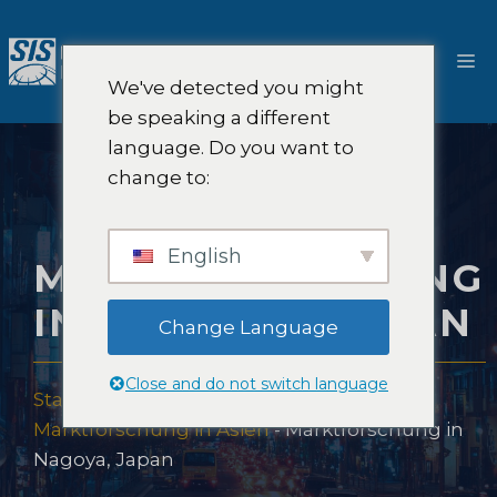
Zum
Inhalt
M
springen
We've detected you might
be speaking a different
language. Do you want to
change to:
English
MARKTFORSCHUNG
IN NAGOYA, JAPAN
Change Language
Close and do not switch language
Startseite
-
Marktforschungsabdeckung
-
Marktforschung in Asien
-
Marktforschung in
Nagoya, Japan