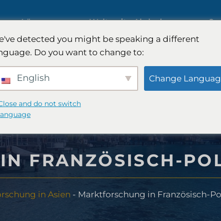
ng
Lösungen
Weltweite Abdeckung
Sa
've detected you might be speaking a different
nguage. Do you want to change to:
Internationale Marktforschung
English
Change Languag
Automobilmarktforschung
Close and do not switch
language
rschung
Qualitative & Quantitative
IN FRANZÖSISCH-PO
Forschung
Strategie
rschung in Asien
-
Marktforschung in Französisch-Po
Strategieberatung
test