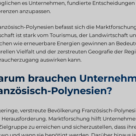
glichen es Unternehmen, fundierte Entscheidungen zu
erenzen anzupassen.
ranzösisch-Polynesien befasst sich die Marktforschu
schaft ist stark vom Tourismus, der Landwirtschaft 
chen wie erneuerbare Energien gewinnen an Bedeut
urellen Vielfalt und der zerstreuten Geografie der Re
raucherzugang auswirken kann.
rum brauchen Unternehme
anzösisch-Polynesien?
geringe, verstreute Bevölkerung Französisch-Polynesi
r Herausforderung. Marktforschung hilft Unternehmen
 Zielgruppe zu erreichen und sicherzustellen, dass ih
, wo und wann sie benötigt werden. Darüber hinaus i