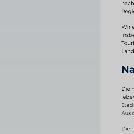
nach
Regi
Wir 
insb
Tour
Land
Na
Die 
lebe
Stad
Aus 
Die 