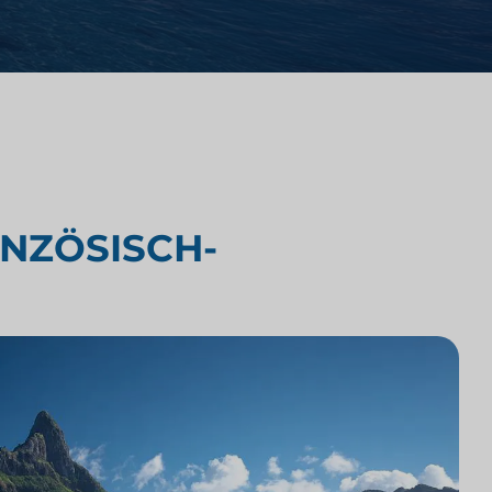
Wettbewerbsanalyse von
Anwaltskanzleien
Rechtsmarktforschung
NZÖSISCH-
Technologieintegration in
Anwaltskanzleien
Marktforschung für
Anwaltskanzleien