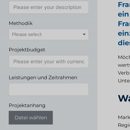
Fra
ein
Fra
Methodik
ein
die
Projektbudget
Möch
wert
Verb
Leistungen und Zeitrahmen
Unte
Wa
Projektanhang
Mark
Datei wählen
Regi