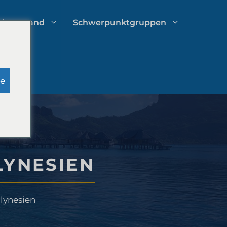
chverstand
Schwerpunktgruppen
Recherche zu Schein-Jurys
e
Ausgabenmanagement von
Anwaltskanzleien
LYNESIEN
Wachstumsstrategien für
Anwaltskanzleien
lynesien