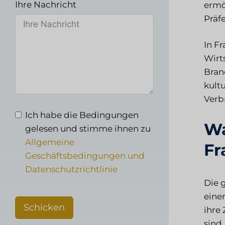
Ihre Nachricht
ermö
Präf
In F
Wirt
Bran
kult
Verb
Ich habe die Bedingungen
Wa
gelesen und stimme ihnen zu
Allgemeine
Fr
Geschäftsbedingungen und
Datenschutzrichtlinie
Die 
eine
Schicken
ihre
sind