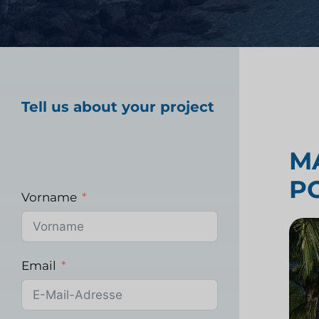
Marktforschung im
Gesundheitswesen
Tell us about your project
Industrielle Marktfo
M
P
Vorname
Email