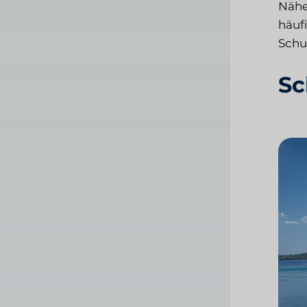
Nähe
häuf
Schu
Sc