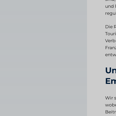
und 
regu
Die 
Tour
Verb
Fran
entw
Un
Em
Wir 
wobe
Beit