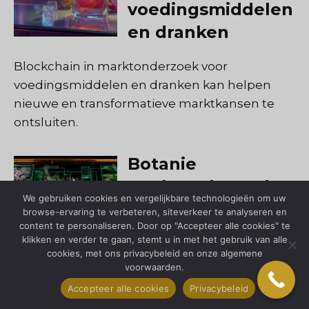
voedingsmiddelen
en dranken
Blockchain in marktonderzoek voor
voedingsmiddelen en dranken kan helpen
nieuwe en transformatieve marktkansen te
ontsluiten.
Botanie
Marktonderzoek
We gebruiken cookies en vergelijkbare technologieën om uw
browse-ervaring te verbeteren, siteverkeer te analyseren en
Botanie is de wetenschap
content te personaliseren. Door op "Accepteer alle cookies" te
die zich bezighoudt met
klikken en verder te gaan, stemt u in met het gebruik van alle
cookies, met ons privacybeleid en onze algemene
planten. Het vakgebied
voorwaarden.
staat open voor een groot
Accepteer alle cookies
Privacybeleid
aantal bedrijven en industrieën.