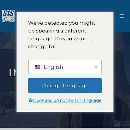
Ga
naar
M
de
We've detected you might
inhoud
be speaking a different
language. Do you want to
change to:
English
INDUSTRIEËN
Change Language
Thuis
-
Expertise
-
Industrieën
Close and do not switch language