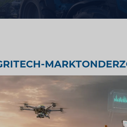
Strategisch advies
zondheidszorg
Smaak testen
derzoek
Marktbeoordelingsonderzoek
GRITECH-MARKTONDERZ
Marktonderzoek reizen en
toerisme