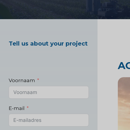
Marktonderzoek ge
Tell us about your project
Industrieel markton
A
Voornaam
E-mail