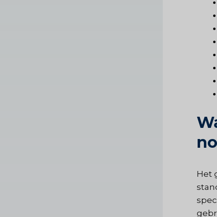
Wa
no
Het 
stan
spec
gebr