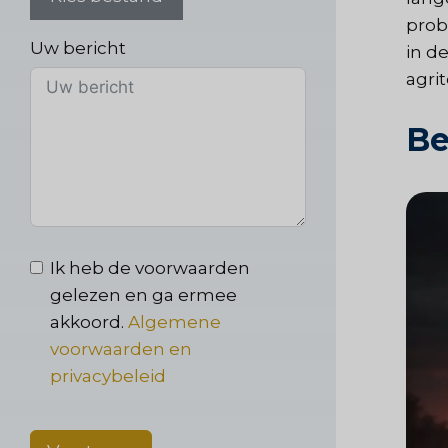
prob
Uw bericht
in d
agri
Be
Ik heb de voorwaarden
gelezen en ga ermee
akkoord.
Algemene
voorwaarden en
privacybeleid