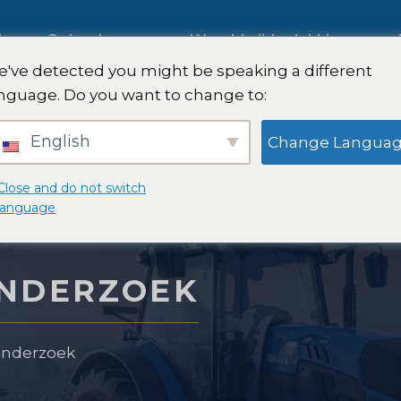
ies
Oplossingen
Wereldwijde dekking
've detected you might be speaking a different
s op
nguage. Do you want to change to:
Internationaal marktonderzoe
English
Change Langua
k
Onderzoek naar de
Close and do not switch
language
automobielmarkt
onderzoek
NDERZOEK
Kwalitatief en kwantitatief
n -strategie
onderzoek
onderzoek