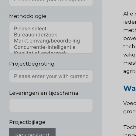
Alle
Methodologie
iede
meth
bove
tech
vakg
mest
Projectbegroting
agri
Waa
Leveringen en tijdschema
Voed
groe
Projectbijlage
Toch
Kies bestand
lang