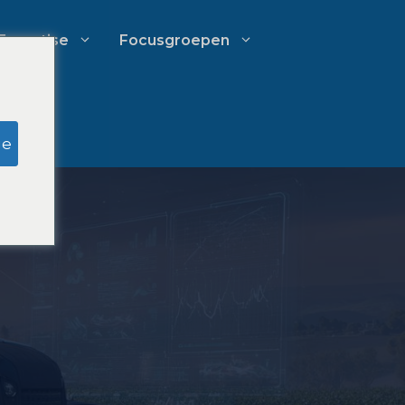
Expertise
Focusgroepen
k
Onderzoek door schijnjury
ge
Uitgavenbeheer voor
advocatenkantoren
Groeistrategieën voor
advocatenkantoren