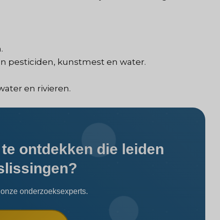
.
an pesticiden, kunstmest en water.
ater en rivieren.
 te ontdekken die leiden
slissingen?
onze onderzoeksexperts.