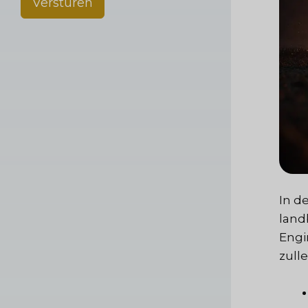
Versturen
In d
land
Engi
zulle