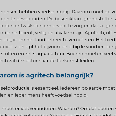
 mensen hebben voedsel nodig. Daarom moet de vo
reen te bevoorraden. De beschikbare grondstoffen z
oden ontwikkelen om ervoor te zorgen dat ze gen
ndien efficiënt, veilig en afvalarm zijn. Agritech, 
nologie om het landbeheer te verbeteren. Het bied
ebied. Zo helpt het bijvoorbeeld bij de voorbereidi
stoffen en zelfs aquacultuur. Boeren moeten veel
tech zal de sector naar de toekomst leiden.
rom is agritech belangrijk?
selproductie is essentieel. Iedereen op aarde moet 
ien en ieder mens heeft voedsel nodig.
 moet er iets veranderen. Waarom? Omdat boeren 
er kunnen volhouden. Sommige zijn zelfs schadelijk.