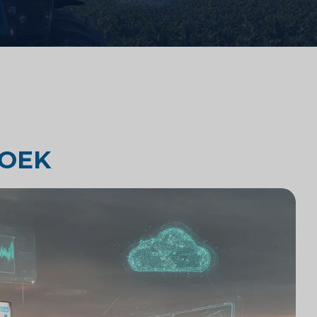
Concurrentieanalyse van
advocatenkantoren
Juridisch marktonderzoek
OEK
Technologie-integratie in
advocatenkantoren
Marktonderzoek voor
advocatenkantoren