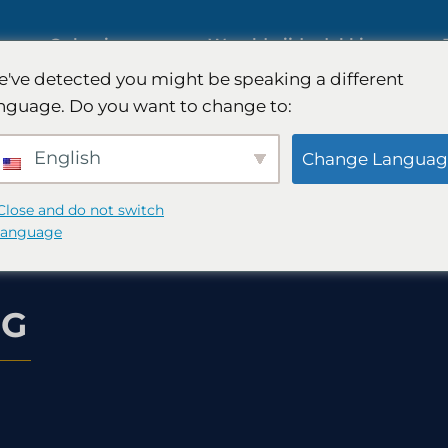
ies
Oplossingen
Wereldwijde dekking
've detected you might be speaking a different
s op
nguage. Do you want to change to:
Internationaal marktonderzoek
English
Change Languag
Onderzoek naar de
Close and do not switch
language
automobielmarkt
nderzoek
NG
Kwalitatief en kwantitatief
 -strategie
onderzoek