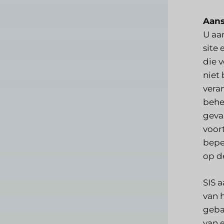
Aans
U aa
site
die 
niet 
vera
behe
geval
voor
beper
op d
SIS 
van h
gebas
van e