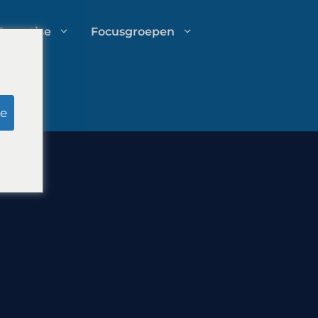
Expertise
Focusgroepen
Onderzoek door schijnjury
e
Uitgavenbeheer voor
advocatenkantoren
Groeistrategieën voor
advocatenkantoren