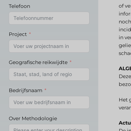
of v
Telefoon
infor
noch 
inci
Project
in v
geli
scha
Geografische reikwijdte
ALG
Deze
bezo
Bedrijfsnaam
Het g
vera
Over Methodologie
Actu
De i