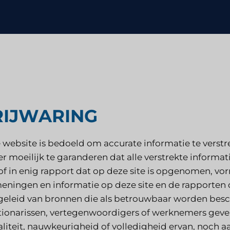
Strategisch advies
ondheidszorg
Smaak testen
derzoek
Marktbeoordelingsonderzoek
RIJWARING
Marktonderzoek reizen en toer
 website is bedoeld om accurate informatie te verstrek
r moeilijk te garanderen dat alle verstrekte informati
 of in enig rapport dat op deze site is opgenomen, vorm
eningen en informatie op deze site en de rapporten d
fgeleid van bronnen die als betrouwbaar worden besc
tionarissen, vertegenwoordigers of werknemers geve
aliteit, nauwkeurigheid of volledigheid ervan, noch a