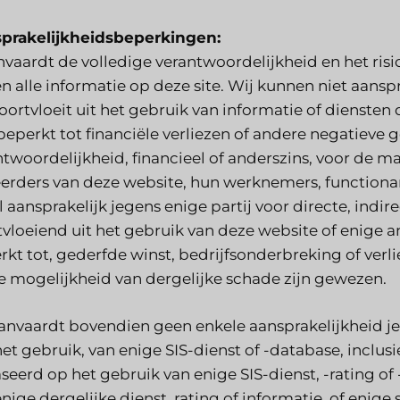
prakelijkheidsbeperkingen:
nvaardt de volledige verantwoordelijkheid en het risi
 en alle informatie op deze site. Wij kunnen niet aans
voortvloeit uit het gebruik van informatie of dienste
beperkt tot financiële verliezen of andere negatieve g
ntwoordelijkheid, financieel of anderszins, voor de m
erders van deze website, hun werknemers, functionaris
 aansprakelijk jegens enige partij voor directe, indi
tvloeiend uit het gebruik van deze website of enige an
kt tot, gederfde winst, bedrijfsonderbreking of verli
e mogelijkheid van dergelijke schade zijn gewezen.
aanvaardt bovendien geen enkele aansprakelijkheid jeg
et gebruik, van enige SIS-dienst of -database, inclusie
eerd op het gebruik van enige SIS-dienst, -rating of -
nige dergelijke dienst, rating of informatie, of enige 