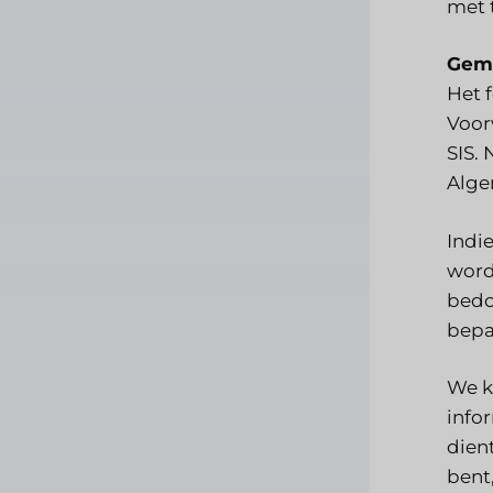
met 
Gem
Het 
Voor
SIS.
Alge
Indi
word
bedo
bepa
We k
info
dien
bent