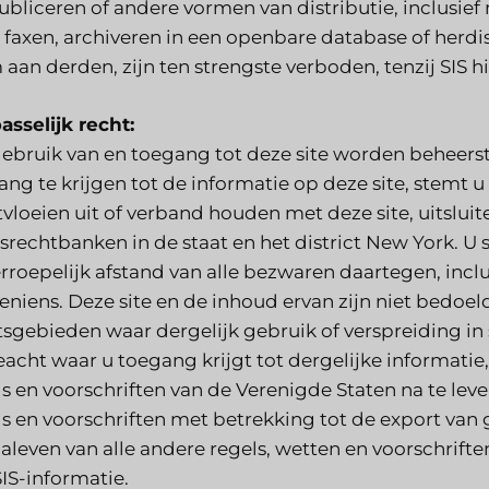
bliceren of andere vormen van distributie, inclusief 
, faxen, archiveren in een openbare database of herdi
aan derden, zijn ten strengste verboden, tenzij SIS h
asselijk recht:
ebruik van en toegang tot deze site worden beheerst
ng te krijgen tot de informatie op deze site, stemt u
tvloeien uit of verband houden met deze site, uitslu
srechtbanken in de staat en het district New York. U s
rroepelijk afstand van alle bezwaren daartegen, inc
eniens. Deze site en de inhoud ervan zijn niet bedoel
tsgebieden waar dergelijk gebruik of verspreiding in s
acht waar u toegang krijgt tot dergelijke informatie,
s en voorschriften van de Verenigde Staten na te leven
ls en voorschriften met betrekking tot de export van
naleven van alle andere regels, wetten en voorschrift
SIS-informatie.