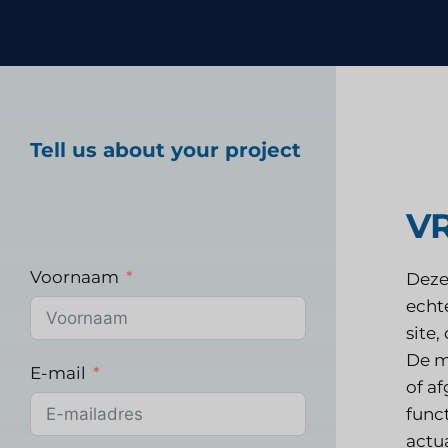
Marktonderzoek gez
Tell us about your project
Industrieel markton
V
Voornaam
Deze
echte
site,
De m
E-mail
of a
func
actu