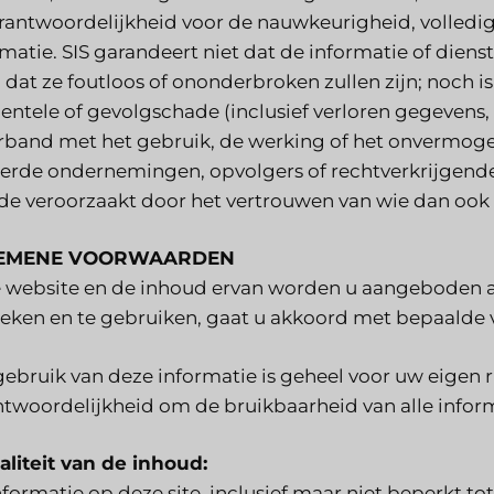
erantwoordelijkheid voor de nauwkeurigheid, volled
matie. SIS garandeert niet dat de informatie of dienst
dat ze foutloos of ononderbroken zullen zijn; noch is 
dentele of gevolgschade (inclusief verloren gegevens,
erband met het gebruik, de werking of het onvermoge
eerde ondernemingen, opvolgers of rechtverkrijgenden 
de veroorzaakt door het vertrouwen van wie dan ook 
EMENE VOORWAARDEN
 website en de inhoud ervan worden u aangeboden als
eken en te gebruiken, gaat u akkoord met bepaalde 
ebruik van deze informatie is geheel voor uw eigen ri
ntwoordelijkheid om de bruikbaarheid van alle infor
aliteit van de inhoud:
nformatie op deze site, inclusief maar niet beperkt t