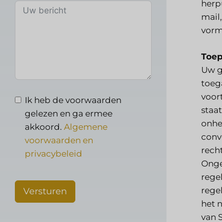
herpu
mail
vorm 
Toep
Uw g
toega
voor
Ik heb de voorwaarden
staat
gelezen en ga ermee
onhe
akkoord.
Algemene
conv
voorwaarden en
rech
privacybeleid
Onge
regel
rege
Versturen
het 
van 