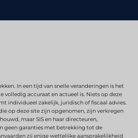
Concurrentieanalyse van
advocatenkantoren
Juridisch marktonderzoek
Technologie-integratie in
isme
advocatenkantoren
ken. In een tijd van snelle veranderingen is het
e volledig accuraat en actueel is. Niets op deze
t individueel zakelijk, juridisch of fiscaal advies.
Marktonderzoek voor
ie op deze site zijn opgenomen, zijn verkregen
houwd, maar SIS en haar directeuren,
advocatenkantoren
n geen garanties met betrekking tot de
anvaarden zij enige wettelijke aansprakelijkheid