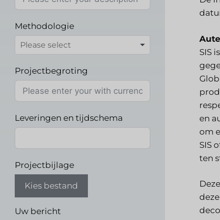
datu
Methodologie
Aute
SIS 
gege
Projectbegroting
Glob
prod
resp
Leveringen en tijdschema
en a
om e
SIS 
ten 
Projectbijlage
Deze
Kies bestand
deze
deco
Uw bericht