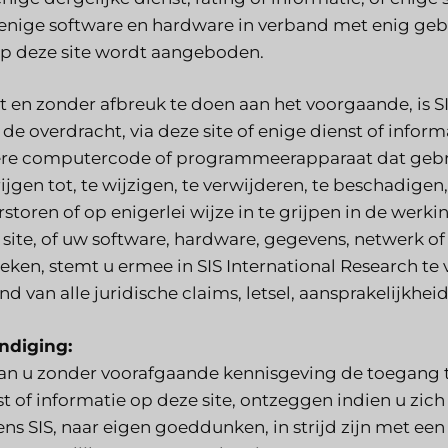
 enige software en hardware in verband met enig gebru
op deze site wordt aangeboden.
t en zonder afbreuk te doen aan het voorgaande, is SI
de overdracht, via deze site of enige dienst of infor
re computercode of programmeerapparaat dat gebr
ijgen tot, te wijzigen, te verwijderen, te beschadigen
rstoren of op enigerlei wijze in te grijpen in de werk
 site, of uw software, hardware, gegevens, netwerk o
eken, stemt u ermee in SIS International Research te 
nd van alle juridische claims, letsel, aansprakelijkhei
ndiging:
kan u zonder voorafgaande kennisgeving de toegang tot
st of informatie op deze site, ontzeggen indien u zic
ens SIS, naar eigen goeddunken, in strijd zijn met 