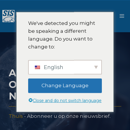
Ga
naar
M
de
We've detected you might
inhoud
be speaking a different
language. Do you want to
change to:
English
ABONNEER U OP
ONZE
Change Language
NIEUWSBRIEF.
Close and do not switch language
Thuis
-
Abonneer u op onze nieuwsbrief.