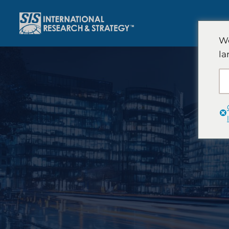
跳
至
内
We
容
la