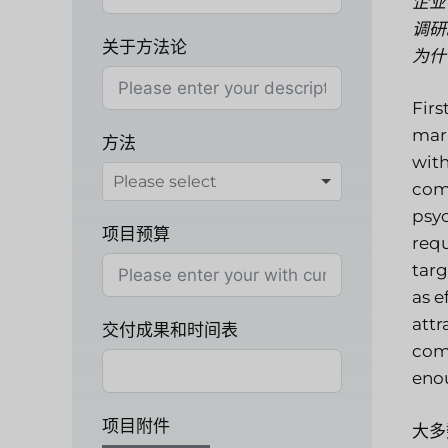
企业
调研
关于方法论
为什
Firs
mark
方法
with
comp
psyc
项目预算
requ
targ
as e
attr
交付成果和时间表
comp
eno
项目附件
大多