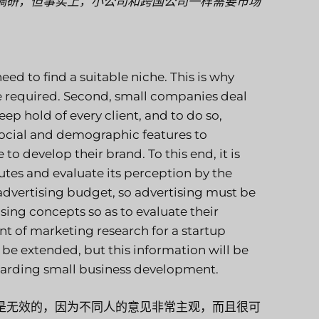
调研，但事实上，小公司和跨国公司一样需要市场
ed to find a suitable niche. This is why
e required. Second, small companies deal
ep hold of every client, and to do so,
ocial and demographic features to
to develop their brand. To this end, it is
tes and evaluate its perception by the
advertising budget, so advertising must be
rtising concepts so as to evaluate their
nt of marketing research for a startup
be extended, but this information will be
arding small business development.
是无效的，因为不同人的意见非常主观，而且很可