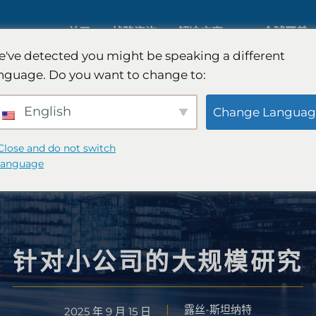
关于
战略咨询
解决方案
全球覆盖
've detected you might be speaking a different
nguage. Do you want to change to:
人工智能市场研究
国际市场
English
Change Languag
B2B 市场研究
汽车市场
Close and do not switch
language
消费者市场研究
定性与定
金融科技研究与战略
战略咨询
针对小公司的大规模研究
露丝-斯坦纳特
食品检测
口味测试
2025 年 9 月 15 日