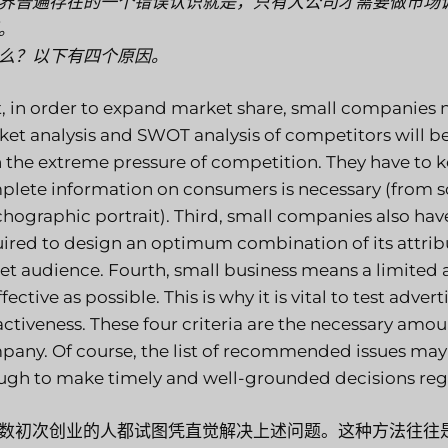
界普遍存在的一个错误认识就是，只有大公司才需要做市场
。
么？以下有四个原因。
t, in order to expand market share, small companies ne
et analysis and SWOT analysis of competitors will b
 the extreme pressure of competition. They have to ke
lete information on consumers is necessary (from s
hographic portrait). Third, small companies also have 
ired to design an optimum combination of its attribu
et audience. Fourth, small business means a limited 
ffective as possible. This is why it is vital to test adve
activeness. These four criteria are the necessary amou
any. Of course, the list of recommended issues may 
ugh to make timely and well-grounded decisions reg
数初次创业的人都试图凭直觉解决上述问题。这种方法往往