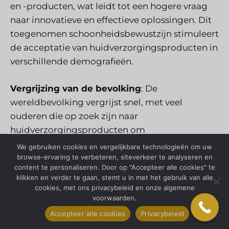
en -producten, wat leidt tot een hogere vraag
naar innovatieve en effectieve oplossingen. Dit
toegenomen schoonheidsbewustzijn stimuleert
de acceptatie van huidverzorgingsproducten in
verschillende demografieën.
Vergrijzing van de bevolking
: De
wereldbevolking vergrijst snel, met veel
ouderen die op zoek zijn naar
huidverzorgingsproducten om
leeftijdsgerelateerde problemen zoals rimpels,
We gebruiken cookies en vergelijkbare technologieën om uw
slappe huid en ouderdomsvlekken aan te
browse-ervaring te verbeteren, siteverkeer te analyseren en
content te personaliseren. Door op "Accepteer alle cookies" te
pakken. De vergrijzende bevolking
klikken en verder te gaan, stemt u in met het gebruik van alle
vertegenwoordigt een lucratieve markt voor
cookies, met ons privacybeleid en onze algemene
anti-aging huidverzorgingsproducten en -
voorwaarden.
behandelingen, wat innovatie en investeringen
Accepteer alle cookies
Privacybeleid
in dit segment stimuleert.