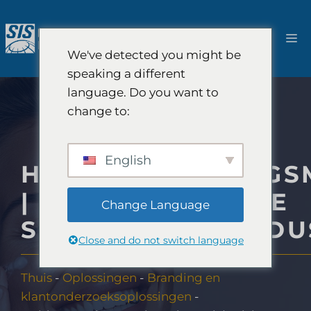
Ga
naar
M
de
We've detected you might be
inhoud
speaking a different
language. Do you want to
change to:
English
HUIDVERZORGING
| ADVIES VOOR DE
Change Language
SCHOONHEIDSINDU
Close and do not switch language
Thuis
-
Oplossingen
-
Branding en
klantonderzoeksoplossingen
-