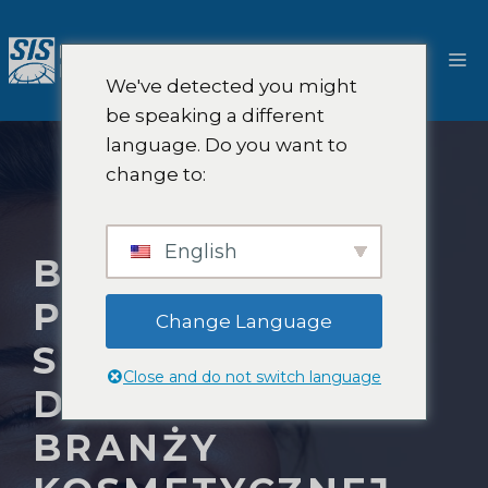
Przejdź
do
M
treści
We've detected you might
be speaking a different
language. Do you want to
change to:
English
BADANIA RYNKU
PIELĘGNACJI
Change Language
SKÓRY |
Close and do not switch language
DORADZTWO W
BRANŻY