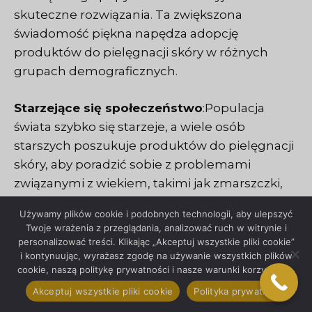
skuteczne rozwiązania. Ta zwiększona
świadomość piękna napędza adopcję
produktów do pielęgnacji skóry w różnych
grupach demograficznych.
Starzejące się społeczeństwo
:Populacja
świata szybko się starzeje, a wiele osób
starszych poszukuje produktów do pielęgnacji
skóry, aby poradzić sobie z problemami
związanymi z wiekiem, takimi jak zmarszczki,
wiotka skóra i plamy starcze. Starzejąca się
Używamy plików cookie i podobnych technologii, aby ulepszyć
populacja stanowi lukratywny rynek dla
Twoje wrażenia z przeglądania, analizować ruch w witrynie i
produktów i zabiegów przeciwstarzeniowych
personalizować treści. Klikając „Akceptuj wszystkie pliki cookie”
i kontynuując, wyrażasz zgodę na używanie wszystkich plików
do pielęgnacji skóry, napędzając innowacje i
cookie, naszą politykę prywatności i nasze warunki korzystania.
inwestycje w tym segmencie.
Akceptuj wszystkie pliki cookie
Polityka prywatności