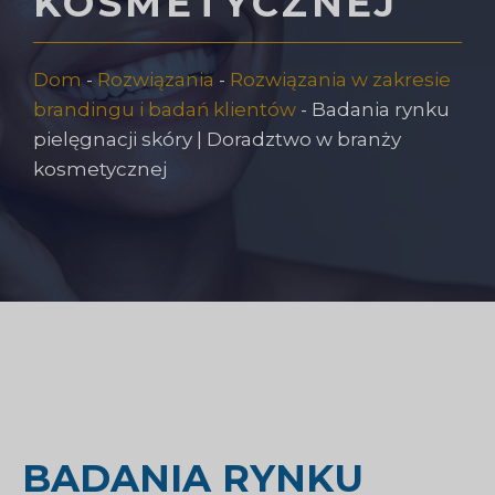
KOSMETYCZNEJ
Dom
-
Rozwiązania
-
Rozwiązania w zakresie
brandingu i badań klientów
-
Badania rynku
pielęgnacji skóry | Doradztwo w branży
kosmetycznej
BADANIA RYNKU