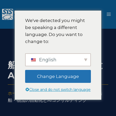
コ
ン
メ
テ
We've detected you might
ン
ニ
be speaking a different
ツ
language. Do you want to
へ
ュ
change to:
ス
キ
ー
ッ
English
船舶・物流の自動化と
プ
AIコンサルティング
Change Language
Close and do not switch language
ホーム
-
ソリューション
-
AI市場調査と戦略
-
船
舶・物流の自動化とAIコンサルティング