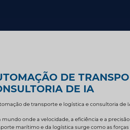
Consultoria estratégica
alimentício
Teste de sabor
ado do setor de
Pesquisa de avaliação de
mercado
do industrial
UTOMAÇÃO DE TRANSPOR
ONSULTORIA DE IA
Pesquisa de mercado de via
e turismo
mundo onde a velocidade, a eficiência e a precisã
sporte marítimo e da logística surge como as forças