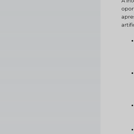
A in
opor
apre
artifi