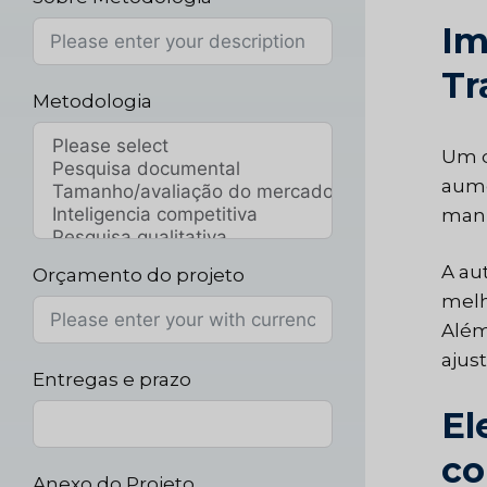
Im
Tr
Metodologia
Um d
aume
manu
A au
Orçamento do projeto
melh
Além
ajus
Entregas e prazo
El
co
Anexo do Projeto