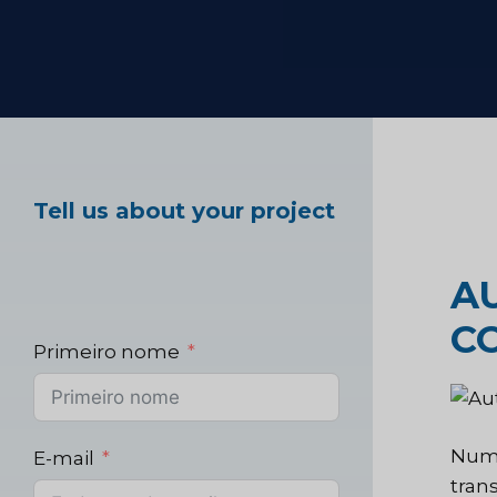
Teste de produto 
Pesquisa de merc
saúde
Tell us about your project
Pesquisa de merca
A
C
Primeiro nome
Num 
E-mail
tran