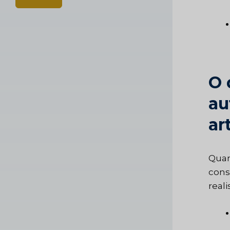
O 
au
art
Quan
cons
real