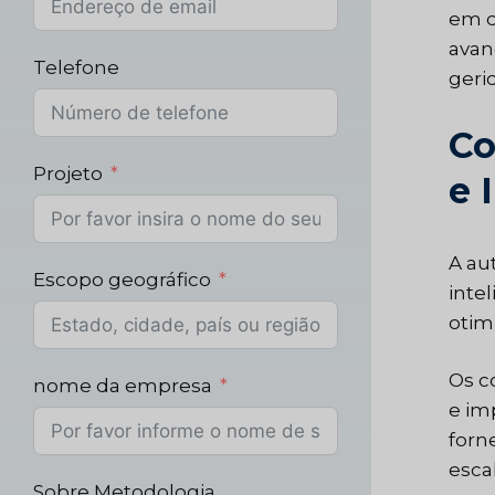
em d
avan
Telefone
geri
Co
Projeto
e 
A au
Escopo geográfico
inte
otimi
Os c
nome da empresa
e im
forn
escal
Sobre Metodologia