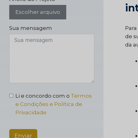
in
Escolher arquivo
Sua mensagem
Para
de s
da a
Li e concordo com o
Termos
e Condições e Política de
Privacidade
Enviar