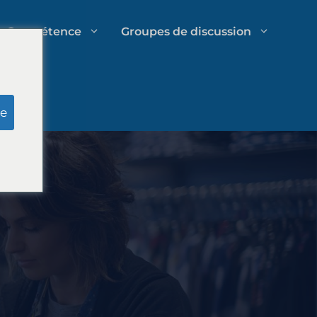
Compétence
Groupes de discussion
es
Recherche de jury simulé
e
Gestion des dépenses des cabinets
d'avocats
Stratégies de croissance des
cabinets d'avocats