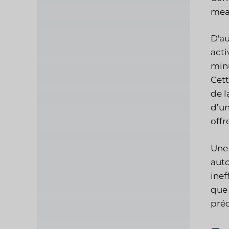
mean
D'au
acti
minu
Cett
de l
d’un
offr
Une 
auto
inef
que 
préo