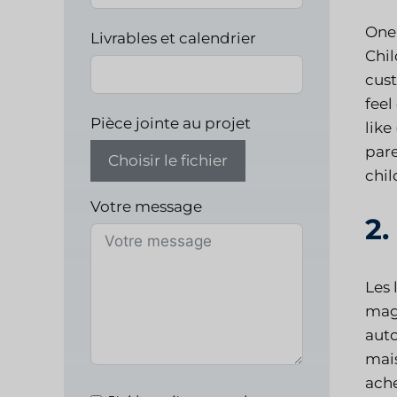
One 
Livrables et calendrier
Chil
cus
feel
Pièce jointe au projet
like
pare
Choisir le fichier
chil
Votre message
2
Les 
maga
auto
mais
ache