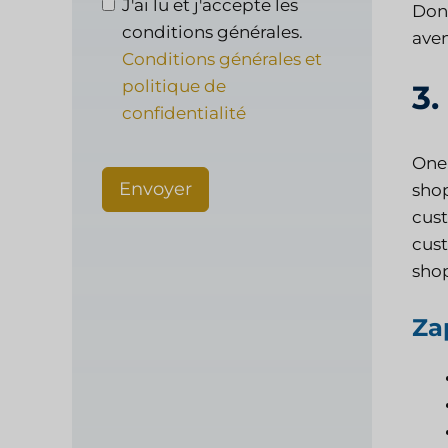
J'ai lu et j'accepte les
Donn
conditions générales.
aven
Conditions générales et
politique de
3.
confidentialité
One 
Envoyer
shop
cust
cust
shop
Zap