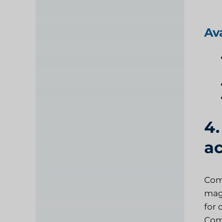
Av
4.
ac
Com
maga
for 
Comp