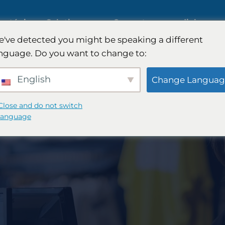
tratégie
Solutions
Couverture mondiale
've detected you might be speaking a different
nguage. Do you want to change to:
l'IA
Études de marché international
English
Change Languag
2B
Étude de marché automobile
Close and do not switch
language
 les
Recherche qualitative et
quantitative
ie FinTech
Conseil en stratégie