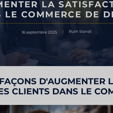
MENTER LA SATISFACT
ntaire
Test de goût
 LE COMMERCE DE D
ns le domaine
Recherche d'évaluation du mar
Ruth Stanat
16 septembre 2025
Étude de marché sur les voyage
ustriel
le tourisme
 FAÇONS D'AUGMENTER L
ES CLIENTS DANS LE CO