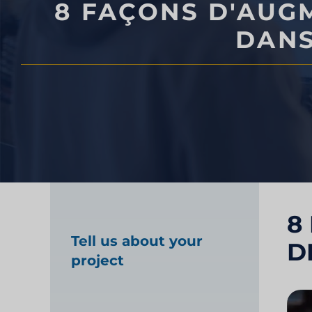
8 FAÇONS D'AUG
Test de produit alime
DANS
Études de marché da
de la santé
Études de marché ind
8
Tell us about your
D
project