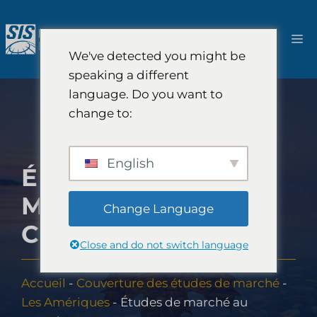
Aller
au
M
contenu
We've detected you might be
speaking a different
language. Do you want to
change to:
English
ÉTUDES DE
MARCHÉ AU
Change Language
CANADA
Close and do not switch language
Accueil
-
Couverture des études de marché
-
Les Amériques
-
Études de marché au