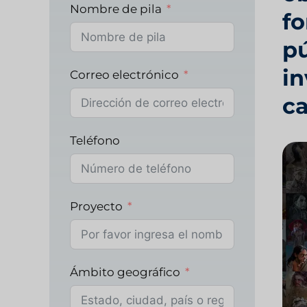
Nombre de pila
fo
pú
in
Correo electrónico
ca
Teléfono
Proyecto
Ámbito geográfico