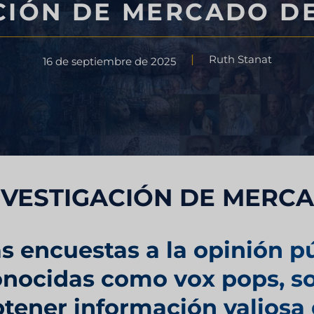
CIÓN DE MERCADO D
Consultoría estratégica
Ruth Stanat
16 de septiembre de 2025
alimenticio
Pruebas de sabor
ercado
Investigación de evaluación de
NVESTIGACIÓN DE MERC
mercado
ercados
s encuestas a la opinión p
Investigación de mercado de vi
nocidas como vox pops, so
y turismo
tener información valiosa