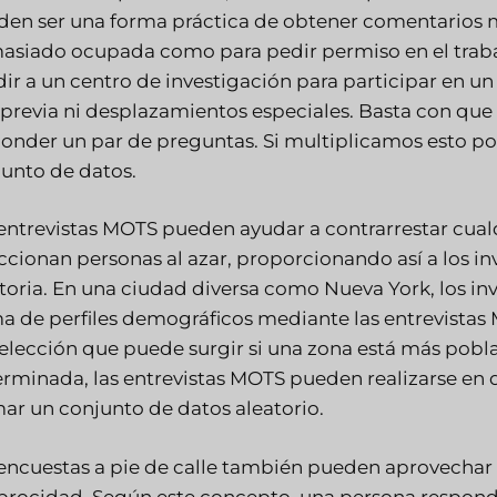
en ser una forma práctica de obtener comentarios m
siado ocupada como para pedir permiso en el trabaj
ir a un centro de investigación para participar en u
 previa ni desplazamientos especiales. Basta con qu
onder un par de preguntas. Si multiplicamos esto p
unto de datos.
entrevistas MOTS pueden ayudar a contrarrestar cualq
ccionan personas al azar, proporcionando así a los 
toria. En una ciudad diversa como Nueva York, los i
 de perfiles demográficos mediante las entrevistas 
elección que puede surgir si una zona está más pobla
rminada, las entrevistas MOTS pueden realizarse en 
ar un conjunto de datos aleatorio.
encuestas a pie de calle también pueden aprovechar
procidad. Según este concepto, una persona responde