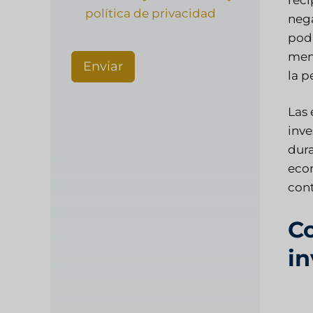
política de privacidad
nega
podr
men
Enviar
la p
Las 
inve
dura
econ
cont
Co
in