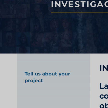
INVESTIGA
tecnología financiera
Prueba de producto 
Investigación del m
sanitario
I
Investigación de m
Tell us about your
project
La
industriales
co
ob