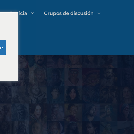
Pericia
Grupos de discusión
Investigación del jurado simulado
e
Gestión de gastos de bufetes de
abogados
Estrategias de crecimiento para
despachos de abogados