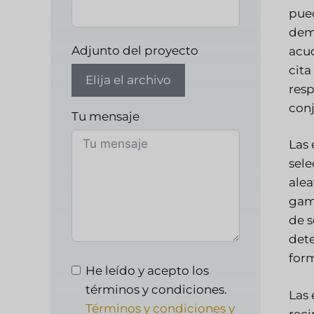
pued
dema
Adjunto del proyecto
acud
cita
Elija el archivo
resp
conj
Tu mensaje
Las 
sele
alea
gama
de s
dete
form
He leído y acepto los
términos y condiciones.
Las 
Términos y condiciones y
reci