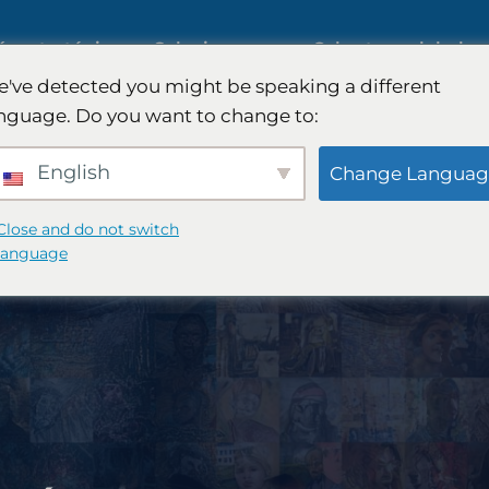
ía estratégica
Soluciones
Cobertura global
've detected you might be speaking a different
nguage. Do you want to change to:
rcado de IA
Estudios de mercado
English
Change Languag
internacionales
ercados B2B
Close and do not switch
language
Investigación de mercado
ercado de
automotriz
Investigación cualitativa y
ategia de
cuantitativa