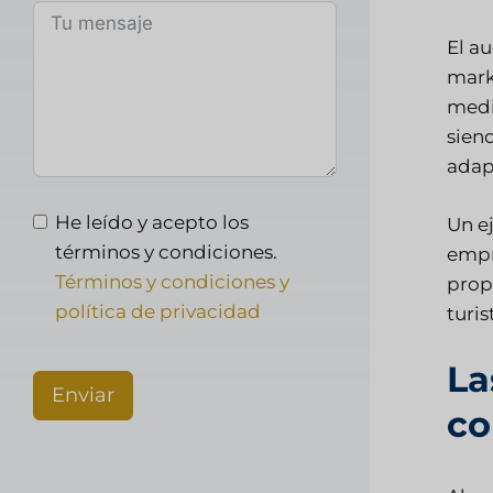
El a
mark
media
sien
adap
He leído y acepto los
Un e
términos y condiciones.
empr
Términos y condiciones y
prop
política de privacidad
turi
La
Enviar
co