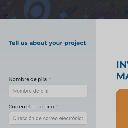
tecnología financiera
Prueba de producto 
Tell us about your project
Investigación del m
I
sanitario
M
Nombre de pila
Investigación de m
industriales
Correo electrónico