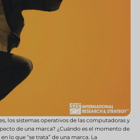
s, los sistemas operativos de las computadoras y
l aspecto de una marca? ¿Cuándo es el momento de
en lo que “se trata” de una marca. La