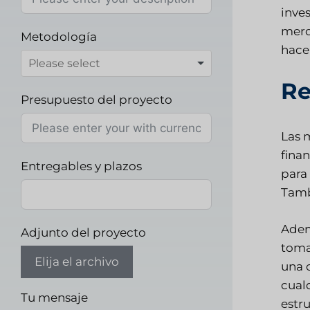
inve
merc
Metodología
hace
Re
Presupuesto del proyecto
Las 
fina
Entregables y plazos
para
Tamb
Adem
Adjunto del proyecto
tomar
Elija el archivo
una 
cualq
Tu mensaje
estru