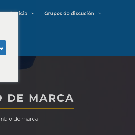
Pericia
Grupos de discusión
Investigación del jurado simulado
e
Gestión de gastos de bufetes de
abogados
O DE MARCA
Estrategias de crecimiento para
despachos de abogados
ambio de marca