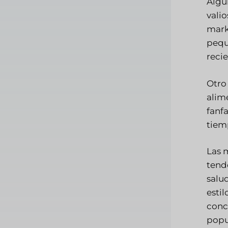
Algu
vali
mark
pequ
reci
Otro
alim
fanf
tiem
Las 
tend
salu
esti
conc
popu