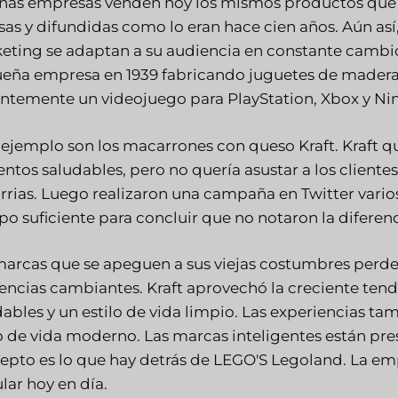
nas empresas venden hoy los mismos productos que e
osas y difundidas como lo eran hace cien años. Aún as
eting se adaptan a su audiencia en constante camb
eña empresa en 1939 fabricando juguetes de mader
entemente un videojuego para PlayStation, Xbox y Ni
 ejemplo son los macarrones con queso Kraft. Kraft qu
entos saludables, pero no quería asustar a los cliente
arrias. Luego realizaron una campaña en Twitter vario
po suficiente para concluir que no notaron la diferenc
marcas que se apeguen a sus viejas costumbres perderá
encias cambiantes. Kraft aprovechó la creciente ten
dables y un estilo de vida limpio. Las experiencias 
lo de vida moderno. Las marcas inteligentes están pre
epto es lo que hay detrás de LEGO'S Legoland. La em
lar hoy en día.