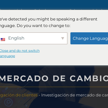
ía estratégica
Soluciones
Cobertura global
've detected you might be speaking a different
nguage. Do you want to change to:
rcado de IA
Estudios de mercado
English
Change Languag
internacionales
ercados B2B
Close and do not switch
language
Investigación de mercado
ercado de
automotriz
 MERCADO DE CAMBI
Investigación cualitativa y
igación de clientes
-
Investigación de mercado de c
ategia de
cuantitativa