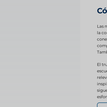
Có
Las 
la c
cone
comp
Tamb
El t
escu
rele
insp
sigue
esfo