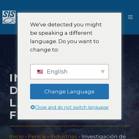
Saltar
al
M
contenido
We've detected you might
be speaking a different
language. Do you want to
change to:
English
INVESTIGACIÓN
DE MERCADO DE
Change Language
LA INDUSTRIA
Close and do not switch language
FRUTÍCOLA
Inicio
-
Pericia
-
Industrias
-
Investigación de