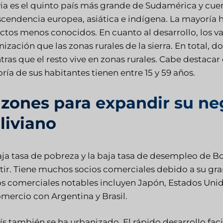
via es el quinto país más grande de Sudamérica y cue
scendencia europea, asiática e indígena. La mayoría
ectos menos conocidos. En cuanto al desarrollo, los v
ización que las zonas rurales de la sierra. En total, d
ras que el resto vive en zonas rurales. Cabe destacar
ía de sus habitantes tienen entre 15 y 59 años.
zones para expandir su ne
liviano
aja tasa de pobreza y la baja tasa de desempleo de Bol
rtir. Tiene muchos socios comerciales debido a su gr
os comerciales notables incluyen Japón, Estados Unido
omercio con Argentina y Brasil.
ís también se ha urbanizado. El rápido desarrollo faci