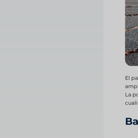
El p
ampli
La po
cuali
Ba