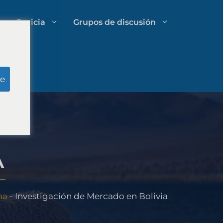
Pericia
Grupos de discusión
Investigación del jurado simulado
e
Gestión de gastos de bufetes de
abogados
A
Estrategias de crecimiento para
despachos de abogados
na
-
Investigación de Mercado en Bolivia