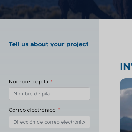
tecnología financiera
Prueba de producto 
Tell us about your project
Investigación del m
I
sanitario
Nombre de pila
Investigación de m
industriales
Correo electrónico