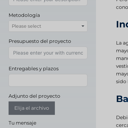
cono
Metodología
In
Presupuesto del proyecto
La ag
mayor
manu
vesti
Entregables y plazos
mayor
sido 
Adjunto del proyecto
Ba
Elija el archivo
Debid
Tu mensaje
cerca