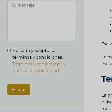
Esa 
He leído y acepto los
La m
términos y condiciones.
escas
Términos y condiciones y
política de privacidad
Te
Enviar
La gr
país
mest