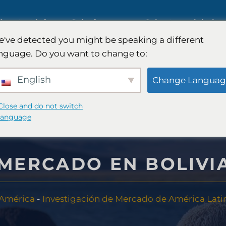
ía estratégica
Soluciones
Cobertura global
've detected you might be speaking a different
nguage. Do you want to change to:
rcado de IA
Estudios de mercado
English
Change Languag
internacionales
ercados B2B
Close and do not switch
language
Investigación de mercado
ercado de
automotriz
 MERCADO EN BOLIVI
Investigación cualitativa y
América
-
Investigación de Mercado de América Lati
ategia de
cuantitativa