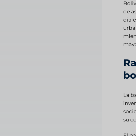
Boli
de a
dial
urban
mient
mayor
Ra
bo
La b
inve
soci
su c
El pa