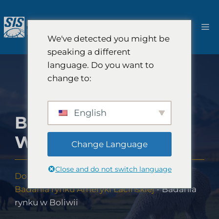
Przejdź
do
M
treści
We've detected you might be
speaking a different
language. Do you want to
change to:
English
BADANIA RYNKU
W BOLIWII
Change Language
Close and do not switch language
Dom
-
Pokrycie badań rynku
-
Ameryka
-
Badania rynku Ameryki Łacińskiej
-
Badania
rynku w Boliwii