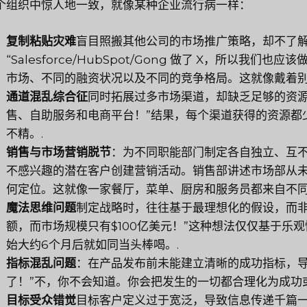
个组织中惊人地一致，就像某种企业流行病一样：
复制粘贴灾难
盲目照搬其他公司的市场推广策略，却不了
“Salesforce/HubSpot/Gong 做了 X，所以
市场、不同的融资状况以及不同的竞争格局。这就像戴着别
通道混乱综合征
同时拓展过多市场渠道，却缺乏足够的资源
售、自助服务和电商平台！”结果，每个渠道获得的资源都
不精。.
销售与市场营销脱节
：为不同职能部门制定各自独立、互
不感兴趣的潜在客户创建营销活动。销售部讲述市场部从
何定位。这就像一家餐厅，菜单、厨房和服务员都来自不同
魔法思维问题
制定战略时，往往基于最理想化的假设，而非现
额，而市场规模只有$100亿美元！”这种想法仅仅基于乐观
始大约6个月后就如同当头棒喝。.
指标混乱问题
：在产品发布前未能建立清晰的成功指标，导
了！”不，你不会知道。你会把发生的一切都合理化为成功或
目标受众错觉
目标客户定义过于宽泛，导致信息传递千篇一