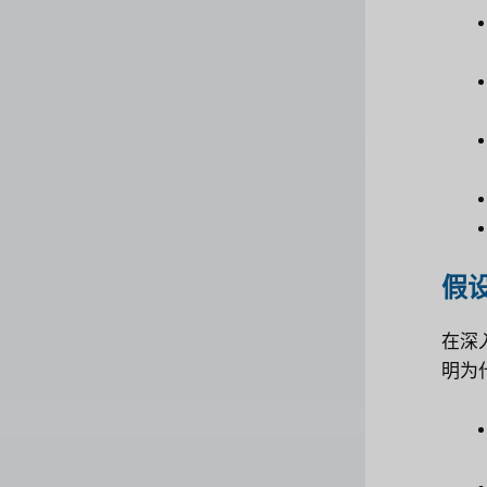
假
在深
明为