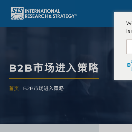
跳
至
内
We
容
la
B2B市场进入策略
首页
-
B2B市场进入策略