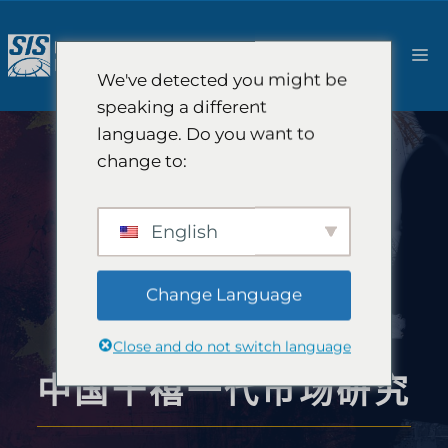
跳
至
菜
内
We've detected you might be
容
单
speaking a different
language. Do you want to
change to:
English
Change Language
Close and do not switch language
中国千禧一代市场研究