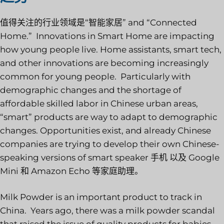
值得关注的行业领域是“
智能家居
” and “Connected
Home.” Innovations in Smart Home are impacting
how young people live. Home assistants, smart tech,
and other innovations are becoming increasingly
common for young people. Particularly with
demographic changes and the shortage of
affordable skilled labor in Chinese urban areas,
“smart” products are way to adapt to demographic
changes. Opportunities exist, and already Chinese
companies are trying to develop their own Chinese-
speaking versions of smart speaker
手机
以及 Google
Mini 和 Amazon Echo 等家庭助理。
Milk Powder is an important product to track in
China. Years ago, there was a milk powder scandal