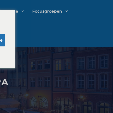
Expertise
Focusgroepen
Onderzoek door schijnjury
e
Uitgavenbeheer voor
advocatenkantoren
PA
Groeistrategieën voor
advocatenkantoren