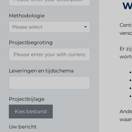
W
Methodologie
Cent
vers
Projectbegroting
Er zi
worte
Leveringen en tijdschema
Projectbijlage
Kies bestand
Ande
waar
Uw bericht