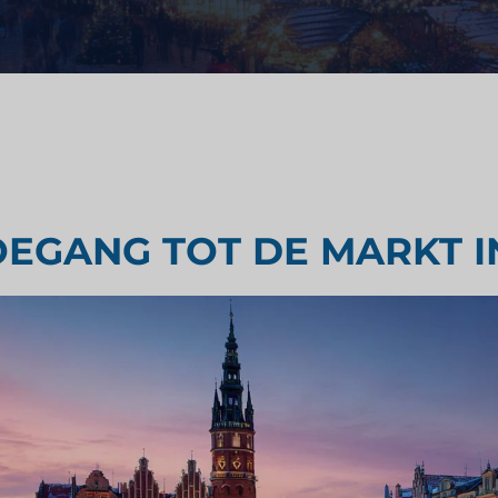
Strategisch advies
ondheidszorg
Smaak testen
derzoek
Marktbeoordelingsonderzoek
OEGANG TOT DE MARKT 
Marktonderzoek reizen en toer