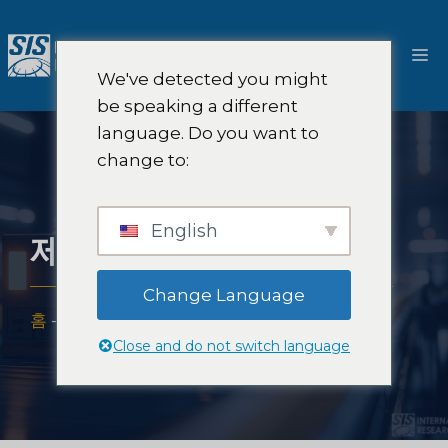
콘
텐
메
츠
We've detected you might
로
뉴
be speaking a different
건
language. Do you want to
너
change to:
뛰
기
English
제3자 물류 시장 조사
Change Language
홈
-
전문적 지식
-
산업
-
제3자 물류 시장 조사
Close and do not switch language