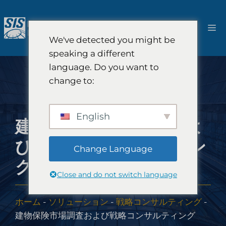
コ
ン
メ
テ
We've detected you might be
ン
ニ
speaking a different
ツ
language. Do you want to
へ
ュ
change to:
ス
キ
ー
ッ
English
建物保険市場調査およ
プ
び戦略コンサルティン
Change Language
グ
Close and do not switch language
ホーム
-
ソリューション
-
戦略コンサルティング
-
建物保険市場調査および戦略コンサルティング