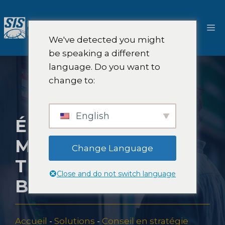
Aller
au
M
contenu
We've detected you might
be speaking a different
language. Do you want to
change to:
English
ÉTUDE DE
MARCHÉ SUR LA
Change Language
TECHNOLOGIE
Close and do not switch language
BANCAIRE
Accueil
-
Solutions
-
Conseil en stratégie