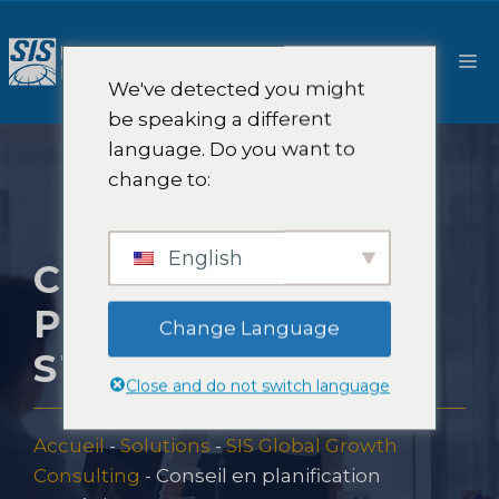
Aller
au
M
contenu
We've detected you might
be speaking a different
language. Do you want to
change to:
English
CONSEIL EN
PLANIFICATION
Change Language
STRATÉGIQUE
Close and do not switch language
Accueil
-
Solutions
-
SIS Global Growth
Consulting
-
Conseil en planification