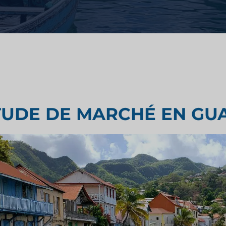
ntaire
Test de goût
ns le domaine
Recherche d'évaluation du mar
Étude de marché sur les voyage
TUDE DE MARCHÉ EN GU
ustriel
le tourisme