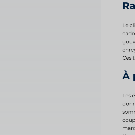
Ra
Le cl
cadr
gouve
enre
Ces 
À 
Les 
donn
somm
coup
marc