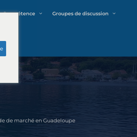
Compétence
Groupes de discussion
es
Recherche de jury simulé
e
Gestion des dépenses des cabinets
d'avocats
Stratégies de croissance des
cabinets d'avocats
de de marché en Guadeloupe