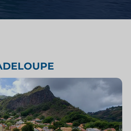
Analyse concurrentielle des
cabinets d'avocats
ché
Études de marché juridiques
s et
ADELOUPE
Intégration technologique des
cabinets d'avocats
Étude de marché sur les cabinets
d’avocats