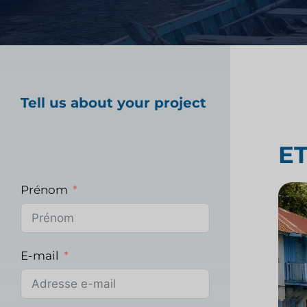
Test de produit alime
Études de marché da
Tell us about your project
de la santé
E
Études de marché ind
Prénom
E-mail