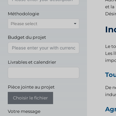
et la
Méthodologie
Désir
In
Budget du projet
Le to
Les 
impo
Livrables et calendrier
To
Pièce jointe au projet
De n
indus
Choisir le fichier
Agr
Votre message