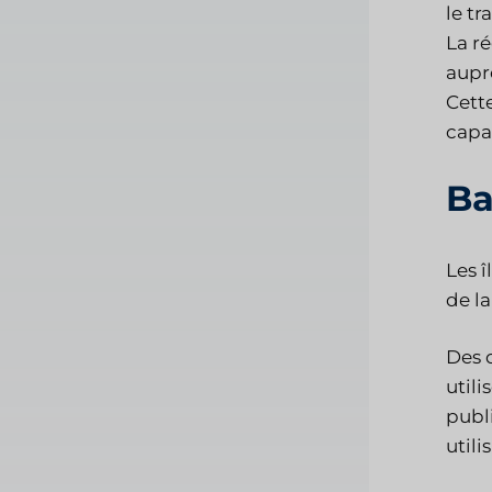
le t
La ré
aupr
Cett
capa
Ba
Les 
de la
Des 
utili
publ
utili