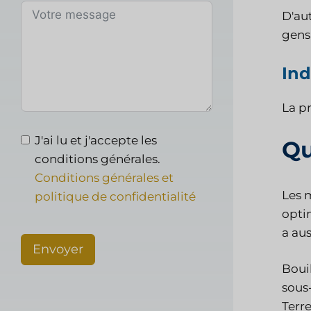
D'aut
gens
Ind
La pr
J'ai lu et j'accepte les
Qu
conditions générales.
Conditions générales et
Les m
politique de confidentialité
optim
a au
Envoyer
Bouil
sous-
Terre