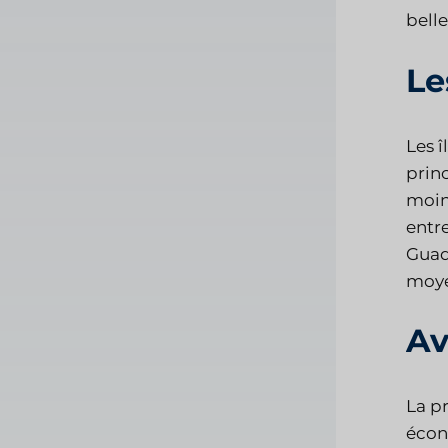
belle
Le
Les 
prin
moin
entre
Guad
moye
Av
La pr
écono