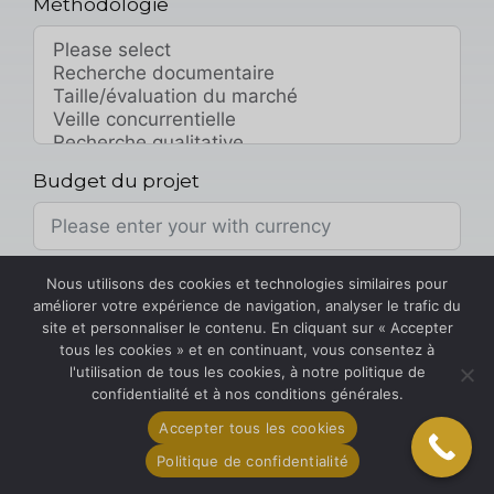
Méthodologie
Budget du projet
Nous utilisons des cookies et technologies similaires pour
Livrables et calendrier
améliorer votre expérience de navigation, analyser le trafic du
site et personnaliser le contenu. En cliquant sur « Accepter
tous les cookies » et en continuant, vous consentez à
l'utilisation de tous les cookies, à notre politique de
Pièce jointe au projet
confidentialité et à nos conditions générales.
Accepter tous les cookies
Choisir le fichier
Politique de confidentialité