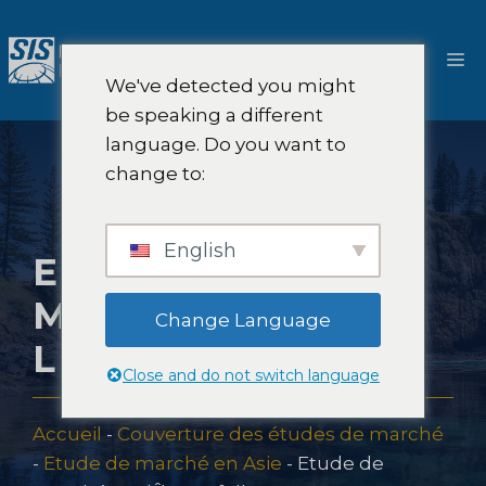
Aller
au
M
contenu
We've detected you might
be speaking a different
language. Do you want to
change to:
English
ETUDE DE
MARCHÉ SUR
Change Language
L'ÎLE NORFOLK
Close and do not switch language
Accueil
-
Couverture des études de marché
-
Etude de marché en Asie
-
Etude de