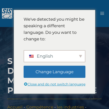
Aller
au
M
contenu
We've detected you might be
speaking a different
language. Do you want to
change to:
English
SOCIÉTÉ
D’ÉTUDES DE
Change Language
MARCHÉ SUR LES
Close and do not switch language
PANELS EN LIGNE
Accueil
-
Compétence
-
les industries
-