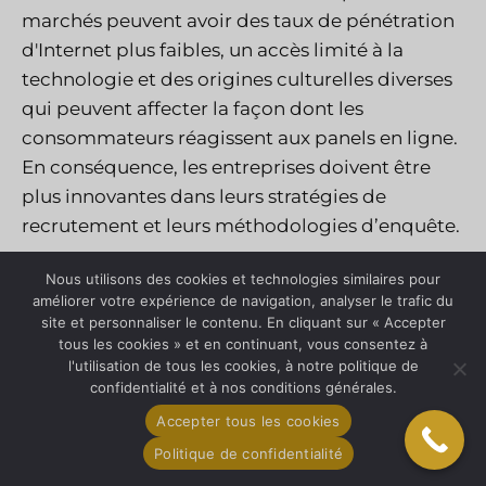
marchés peuvent avoir des taux de pénétration
d'Internet plus faibles, un accès limité à la
technologie et des origines culturelles diverses
qui peuvent affecter la façon dont les
consommateurs réagissent aux panels en ligne.
En conséquence, les entreprises doivent être
plus innovantes dans leurs stratégies de
recrutement et leurs méthodologies d’enquête.
Nous utilisons des cookies et technologies similaires pour
Malgré ces défis, les marchés émergents offrent
améliorer votre expérience de navigation, analyser le trafic du
d’importantes opportunités car ils se
site et personnaliser le contenu. En cliquant sur « Accepter
caractérisent souvent par une croissance rapide,
tous les cookies » et en continuant, vous consentez à
l'utilisation de tous les cookies, à notre politique de
des comportements de consommation
confidentialité et à nos conditions générales.
changeants et un potentiel inexploité, ce qui en
Accepter tous les cookies
fait un terrain fertile pour des études de marché
Politique de confidentialité
approfondies.