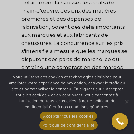
notamment la hausse des coûts de
main-d'œuvre, des prix des matières
premières et des dépenses de
fabrication, posent des défis importants
aux marques et aux fabricants de
chaussures. La concurrence sur les prix
s'intensifie à mesure que les marques se
disputent des parts de marché, ce qui
entraîne une compression des marges
et des problèmes de rentabilité.
Nous utilisons des cookies et technologies similaires pour
Contrefaçon et atteinte à la propriété
améliorer votre expérience de navigation, analyser le trafic du
site et personnaliser le contenu. En cliquant sur « Accepter
intellectuelle :
La contrefaçon et les
tous les cookies » et en continuant, vous consentez à
atteintes à la propriété intellectuelle
l'utilisation de tous les cookies, à notre politique de
confidentialité et à nos conditions générales.
constituent des menaces importantes
pour l'industrie de la chaussure, sapant
Accepter tous les cookies
l'intégrité de la marque, ses revenus et la
Politique de confidentialité
confiance des consommateurs. Les