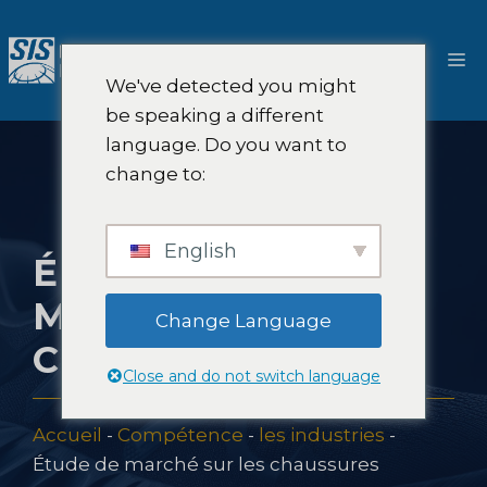
Aller
au
M
contenu
We've detected you might
be speaking a different
language. Do you want to
change to:
English
ÉTUDE DE
MARCHÉ SUR LES
Change Language
CHAUSSURES
Close and do not switch language
Accueil
-
Compétence
-
les industries
-
Étude de marché sur les chaussures