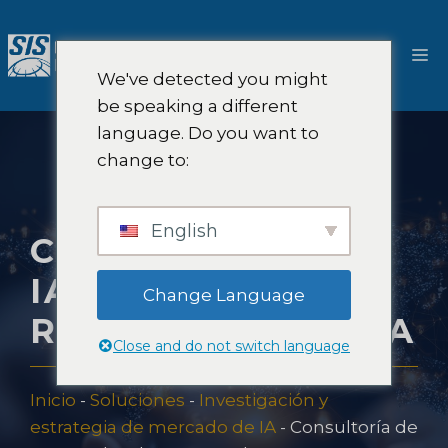
Saltar
al
M
contenido
We've detected you might
be speaking a different
language. Do you want to
change to:
English
CONSULTORÍA DE
IA EN REDES DE
Change Language
RESERVAS DE OTA
Close and do not switch language
Inicio
-
Soluciones
-
Investigación y
estrategia de mercado de IA
-
Consultoría de