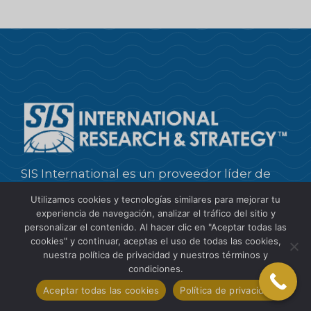
SIS International es un proveedor líder de
información sobre clientes, investigación de
Utilizamos cookies y tecnologías similares para mejorar tu
mercado, recopilación y análisis de datos y
experiencia de navegación, analizar el tráfico del sitio y
personalizar el contenido. Al hacer clic en "Aceptar todas las
consultoría estratégica.
cookies" y continuar, aceptas el uso de todas las cookies,
nuestra política de privacidad y nuestros términos y
+1 212 505 6805
condiciones.
research2@sisinternational.com
Aceptar todas las cookies
Política de privacidad